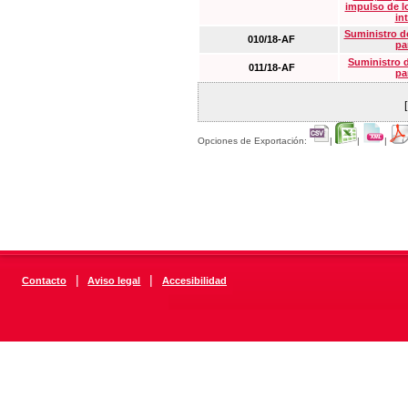
impulso de lo
in
Suministro de
010/18-AF
pa
Suministro 
011/18-AF
pa
Opciones de Exportación:
|
|
|
|
|
Contacto
Aviso legal
Accesibilidad