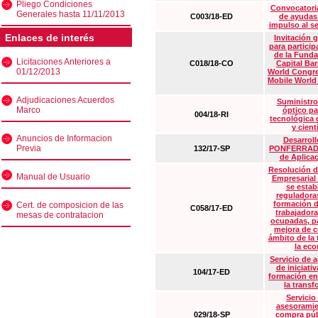
Pliego Condiciones
Convocatoria
Generales hasta 11/11/2013
C003/18-ED
de ayudas
impulso al s
Enlaces de interés
Invitación 
para particip
de la Funda
Licitaciones Anteriores a
C018/18-CO
Capital Ba
01/12/2013
World Congre
Mobile World
Adjudicaciones Acuerdos
Suministro
Marco
óptico pa
004/18-RI
tecnológica 
y cient
Anuncios de Informacion
Desarrollo
Previa
132/17-SP
PONFERRADA 
de Aplica
Resolución d
Manual de Usuario
Empresarial
se estab
reguladora
formación d
Cert. de composicion de las
C058/17-ED
trabajadora
mesas de contratacion
ocupadas, pa
mejora de c
ámbito de la
la eco
Servicio de 
de iniciati
104/17-ED
formación en
la transf
Servicio
asesoramie
029/18-SP
compra púb