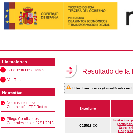
Licitaciones
Resultado de la
Búsqueda Licitaciones
Ver Todas
Licitaciones nuevas y/o modificadas en lo
Normativa
Normas Internas de
Contratación EPE Red.es
Expediente
Pliego Condiciones
Invitación g
Generales desde 12/11/2013
participar
C025/18-CO
España d
Congress