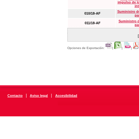
impulso de lo
in
Suministro de
010/18-AF
pa
Suministro 
011/18-AF
pa
Opciones de Exportación:
|
|
|
|
|
Contacto
Aviso legal
Accesibilidad