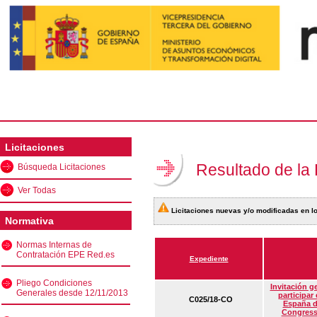
Licitaciones
Resultado de la
Búsqueda Licitaciones
Ver Todas
Licitaciones nuevas y/o modificadas en lo
Normativa
Normas Internas de
Contratación EPE Red.es
Expediente
Pliego Condiciones
Invitación g
Generales desde 12/11/2013
participar
C025/18-CO
España d
Congress