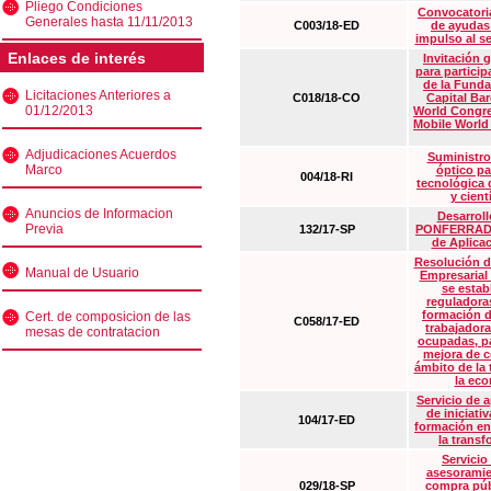
Pliego Condiciones
Convocatoria
Generales hasta 11/11/2013
C003/18-ED
de ayudas
impulso al s
Enlaces de interés
Invitación 
para particip
de la Funda
Licitaciones Anteriores a
C018/18-CO
Capital Ba
01/12/2013
World Congre
Mobile World
Adjudicaciones Acuerdos
Suministro
Marco
óptico pa
004/18-RI
tecnológica 
y cient
Anuncios de Informacion
Desarrollo
Previa
132/17-SP
PONFERRADA 
de Aplica
Resolución d
Manual de Usuario
Empresarial
se estab
reguladora
formación d
Cert. de composicion de las
C058/17-ED
trabajadora
mesas de contratacion
ocupadas, pa
mejora de c
ámbito de la
la eco
Servicio de 
de iniciati
104/17-ED
formación en
la transf
Servicio
asesoramie
029/18-SP
compra púb