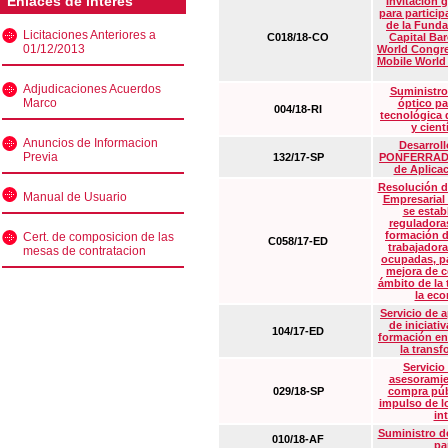
Enlaces de interés
Invitación 
para particip
de la Funda
Licitaciones Anteriores a
C018/18-CO
Capital Ba
01/12/2013
World Congre
Mobile World
Adjudicaciones Acuerdos
Suministro
Marco
óptico pa
004/18-RI
tecnológica 
y cient
Anuncios de Informacion
Desarrollo
Previa
132/17-SP
PONFERRADA 
de Aplica
Resolución d
Manual de Usuario
Empresarial
se estab
reguladora
formación d
Cert. de composicion de las
C058/17-ED
trabajadora
mesas de contratacion
ocupadas, pa
mejora de c
ámbito de la
la eco
Servicio de 
de iniciati
104/17-ED
formación en
la transf
Servicio
asesoramie
029/18-SP
compra púb
impulso de lo
in
Suministro de
010/18-AF
pa