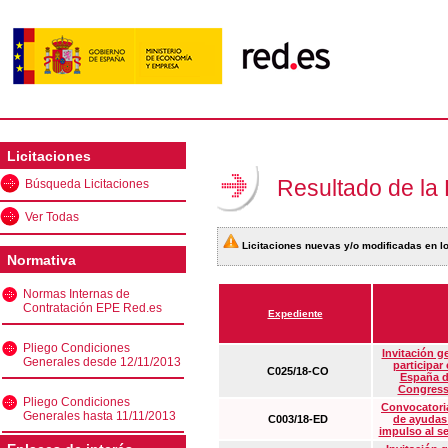
Licitaciones
Resultado de la
Búsqueda Licitaciones
Ver Todas
Licitaciones nuevas y/o modificadas en lo
Normativa
Normas Internas de
Contratación EPE Red.es
Expediente
Pliego Condiciones
Invitación g
Generales desde 12/11/2013
participar
C025/18-CO
España d
Congress
Pliego Condiciones
Convocatoria
Generales hasta 11/11/2013
C003/18-ED
de ayudas
impulso al s