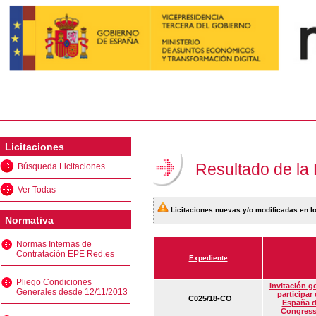
Licitaciones
Resultado de la
Búsqueda Licitaciones
Ver Todas
Licitaciones nuevas y/o modificadas en lo
Normativa
Normas Internas de
Contratación EPE Red.es
Expediente
Pliego Condiciones
Invitación g
Generales desde 12/11/2013
participar
C025/18-CO
España d
Congress