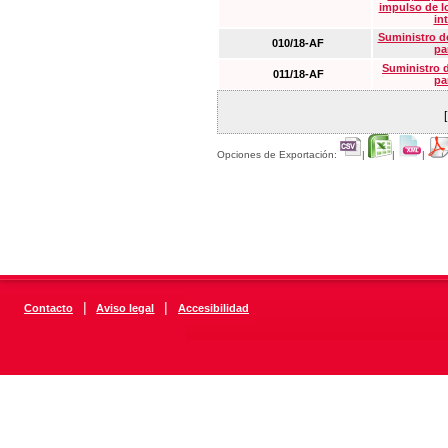
impulso de lo
in
Suministro de
010/18-AF
pa
Suministro 
011/18-AF
pa
Opciones de Exportación:
|
|
|
|
|
Contacto
Aviso legal
Accesibilidad