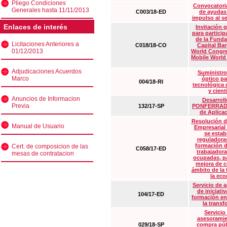
Pliego Condiciones
Convocatoria
Generales hasta 11/11/2013
C003/18-ED
de ayudas
impulso al s
Enlaces de interés
Invitación 
para particip
de la Funda
Licitaciones Anteriores a
C018/18-CO
Capital Ba
01/12/2013
World Congre
Mobile World
Adjudicaciones Acuerdos
Suministro
Marco
óptico pa
004/18-RI
tecnológica 
y cient
Anuncios de Informacion
Desarrollo
Previa
132/17-SP
PONFERRADA 
de Aplica
Resolución d
Manual de Usuario
Empresarial
se estab
reguladora
formación d
Cert. de composicion de las
C058/17-ED
trabajadora
mesas de contratacion
ocupadas, pa
mejora de c
ámbito de la
la eco
Servicio de 
de iniciati
104/17-ED
formación en
la transf
Servicio
asesoramie
029/18-SP
compra púb