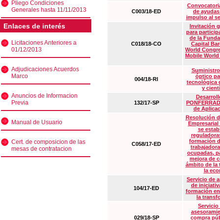
Pliego Condiciones
Convocatoria
Generales hasta 11/11/2013
C003/18-ED
de ayudas
impulso al s
Enlaces de interés
Invitación 
para particip
de la Funda
Licitaciones Anteriores a
C018/18-CO
Capital Ba
01/12/2013
World Congre
Mobile World
Adjudicaciones Acuerdos
Suministro
Marco
óptico pa
004/18-RI
tecnológica 
y cient
Anuncios de Informacion
Desarrollo
Previa
132/17-SP
PONFERRADA 
de Aplica
Resolución d
Manual de Usuario
Empresarial
se estab
reguladora
formación d
Cert. de composicion de las
C058/17-ED
trabajadora
mesas de contratacion
ocupadas, pa
mejora de c
ámbito de la
la eco
Servicio de 
de iniciati
104/17-ED
formación en
la transf
Servicio
asesoramie
029/18-SP
compra púb