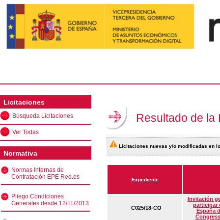
Licitaciones
Resultado de la
Búsqueda Licitaciones
Ver Todas
Licitaciones nuevas y/o modificadas en lo
Normativa
Normas Internas de
Contratación EPE Red.es
Expediente
Pliego Condiciones
Invitación g
Generales desde 12/11/2013
participar
C025/18-CO
España d
Congress