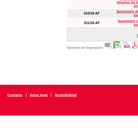
impulso de lo
in
Suministro de
010/18-AF
pa
Suministro 
011/18-AF
pa
Opciones de Exportación:
|
|
|
|
|
Contacto
Aviso legal
Accesibilidad