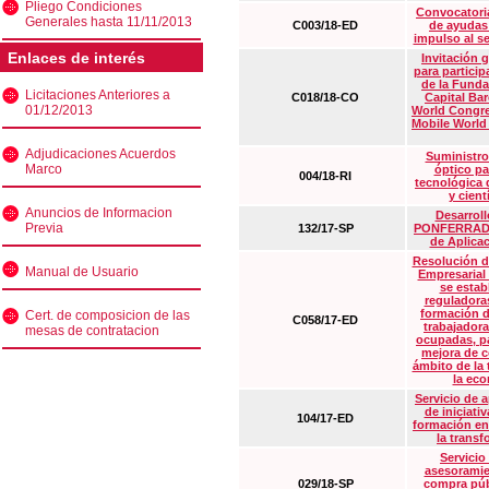
Pliego Condiciones
Convocatoria
Generales hasta 11/11/2013
C003/18-ED
de ayudas
impulso al s
Enlaces de interés
Invitación 
para particip
de la Funda
Licitaciones Anteriores a
C018/18-CO
Capital Ba
01/12/2013
World Congre
Mobile World
Adjudicaciones Acuerdos
Suministro
Marco
óptico pa
004/18-RI
tecnológica 
y cient
Anuncios de Informacion
Desarrollo
Previa
132/17-SP
PONFERRADA 
de Aplica
Resolución d
Manual de Usuario
Empresarial
se estab
reguladora
formación d
Cert. de composicion de las
C058/17-ED
trabajadora
mesas de contratacion
ocupadas, pa
mejora de c
ámbito de la
la eco
Servicio de 
de iniciati
104/17-ED
formación en
la transf
Servicio
asesoramie
029/18-SP
compra púb