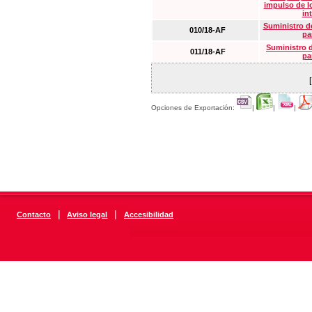
impulso de lo
in
Suministro de
010/18-AF
pa
Suministro 
011/18-AF
pa
Opciones de Exportación:
|
|
|
|
|
Contacto
Aviso legal
Accesibilidad