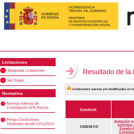
Licitaciones
Resultado de la
Búsqueda Licitaciones
Ver Todas
Licitaciones nuevas y/o modificadas en lo
Normativa
Normas Internas de
Contratación EPE Red.es
Expediente
Pliego Condiciones
Invitación g
Generales desde 12/11/2013
participar
C025/18-CO
España d
Congress