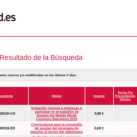
Resultado de la Búsqueda
ones nuevas y/o modificadas en los últimos 3 días.
Fecha Fin
pediente
Objeto
Importe
Presentación
Ofertas
Invitación general a empresas a
participar en el pabellón de
25/18-CO
0,00 €
España del Mobile World
Congress Barcelona 2019
Convocatoria para la concesión
03/18-ED
de ayudas del programa de
0,00 €
impulso al sector del videojuego