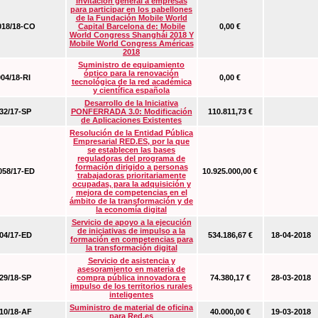
Invitación general a empresas
para participar en los pabellones
de la Fundación Mobile World
18/18-CO
Capital Barcelona de: Mobile
0,00 €
World Congress Shanghái 2018 Y
Mobile World Congress Américas
2018
Suministro de equipamiento
óptico para la renovación
04/18-RI
0,00 €
tecnológica de la red académica
y científica española
Desarrollo de la Iniciativa
2/17-SP
PONFERRADA 3.0: Modificación
110.811,73 €
de Aplicaciones Existentes
Resolución de la Entidad Pública
Empresarial RED.ES, por la que
se establecen las bases
reguladoras del programa de
formación dirigido a personas
58/17-ED
10.925.000,00 €
trabajadoras prioritariamente
ocupadas, para la adquisición y
mejora de competencias en el
ámbito de la transformación y de
la economía digital
Servicio de apoyo a la ejecución
de iniciativas de impulso a la
4/17-ED
534.186,67 €
18-04-2018
formación en competencias para
la transformación digital
Servicio de asistencia y
asesoramiento en materia de
9/18-SP
compra pública innovadora e
74.380,17 €
28-03-2018
impulso de los territorios rurales
inteligentes
Suministro de material de oficina
0/18-AF
40.000,00 €
19-03-2018
para Red.es