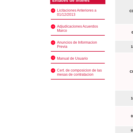
Enlaces de interés
Licitaciones Anteriores a
C0
01/12/2013
Adjudicaciones Acuerdos
Marco
0
Anuncios de Informacion
Previa
13
Manual de Usuario
Cert. de composicion de las
C0
mesas de contratacion
10
02
01