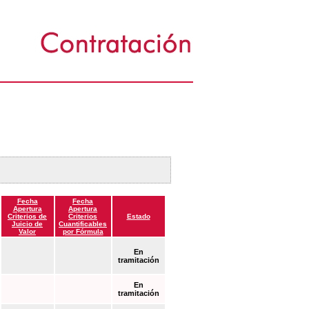
Fecha
Fecha
Apertura
Apertura
Criterios de
Criterios
Estado
Juicio de
Cuantificables
Valor
por Fórmula
En
tramitación
En
tramitación