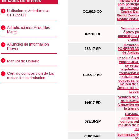
Enlaces de interés
Invitación 
para particip
de la Funda
Licitaciones Anteriores a
C018/18-CO
Capital Ba
01/12/2013
World Congre
Mobile World
Adjudicaciones Acuerdos
Suministro
Marco
óptico pa
004/18-RI
tecnológica 
y cient
Anuncios de Informacion
Desarrollo
Previa
132/17-SP
PONFERRADA 
de Aplica
Resolución d
Manual de Usuario
Empresarial
se estab
reguladora
formación d
Cert. de composicion de las
C058/17-ED
trabajadora
mesas de contratacion
ocupadas, pa
mejora de c
ámbito de la
la eco
Servicio de 
de iniciati
104/17-ED
formación en
la transf
Servicio
asesoramie
029/18-SP
compra púb
impulso de lo
in
Suministro de
010/18-AF
pa