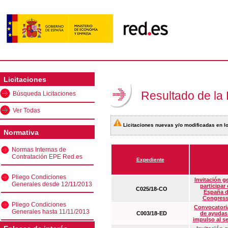
Licitaciones
Resultado de la
Búsqueda Licitaciones
Ver Todas
Licitaciones nuevas y/o modificadas en lo
Normativa
Normas Internas de
Contratación EPE Red.es
Expediente
Pliego Condiciones
Invitación g
Generales desde 12/11/2013
participar
C025/18-CO
España d
Congress
Pliego Condiciones
Convocatoria
Generales hasta 11/11/2013
C003/18-ED
de ayudas
impulso al s