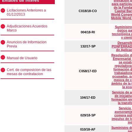
Enlaces de interés
Invitación 
para particip
de la Funda
Licitaciones Anteriores a
C018/18-CO
Capital Ba
01/12/2013
World Congre
Mobile World
Adjudicaciones Acuerdos
Suministro
Marco
óptico pa
004/18-RI
tecnológica 
y cient
Anuncios de Informacion
Desarrollo
Previa
132/17-SP
PONFERRADA 
de Aplica
Resolución d
Manual de Usuario
Empresarial
se estab
reguladora
formación d
Cert. de composicion de las
C058/17-ED
trabajadora
mesas de contratacion
ocupadas, pa
mejora de c
ámbito de la
la eco
Servicio de 
de iniciati
104/17-ED
formación en
la transf
Servicio
asesoramie
029/18-SP
compra púb
impulso de lo
in
Suministro de
010/18-AF
pa