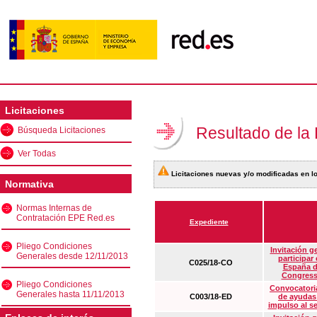
Licitaciones
Resultado de la
Búsqueda Licitaciones
Ver Todas
Licitaciones nuevas y/o modificadas en lo
Normativa
Normas Internas de
Contratación EPE Red.es
Expediente
Pliego Condiciones
Invitación g
Generales desde 12/11/2013
participar
C025/18-CO
España d
Congress
Pliego Condiciones
Convocatoria
Generales hasta 11/11/2013
C003/18-ED
de ayudas
impulso al s