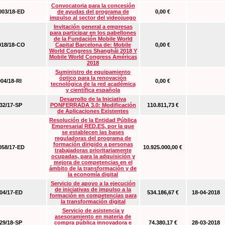
Convocatoria para la concesión
03/18-ED
de ayudas del programa de
0,00 €
impulso al sector del videojuego
Invitación general a empresas
para participar en los pabellones
de la Fundación Mobile World
18/18-CO
Capital Barcelona de: Mobile
0,00 €
World Congress Shanghái 2018 Y
Mobile World Congress Américas
2018
Suministro de equipamiento
óptico para la renovación
04/18-RI
0,00 €
tecnológica de la red académica
y científica española
Desarrollo de la Iniciativa
2/17-SP
PONFERRADA 3.0: Modificación
110.811,73 €
de Aplicaciones Existentes
Resolución de la Entidad Pública
Empresarial RED.ES, por la que
se establecen las bases
reguladoras del programa de
formación dirigido a personas
58/17-ED
10.925.000,00 €
trabajadoras prioritariamente
ocupadas, para la adquisición y
mejora de competencias en el
ámbito de la transformación y de
la economía digital
Servicio de apoyo a la ejecución
de iniciativas de impulso a la
4/17-ED
534.186,67 €
18-04-2018
formación en competencias para
la transformación digital
Servicio de asistencia y
asesoramiento en materia de
9/18-SP
compra pública innovadora e
74.380,17 €
28-03-2018