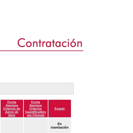
Fecha
Fecha
Apertura
Apertura
Criterios de
Criterios
Estado
Juicio de
Cuantificables
Valor
por Fórmula
En
tramitación