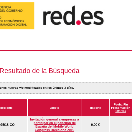
Resultado de la Búsqueda
ones nuevas y/o modificadas en los últimos 3 días.
Fecha Fin
pediente
Objeto
Importe
Presentación
Ofertas
Invitación general a empresas a
participar en el pabellón de
25/18-CO
0,00 €
España del Mobile World
Congress Barcelona 2019