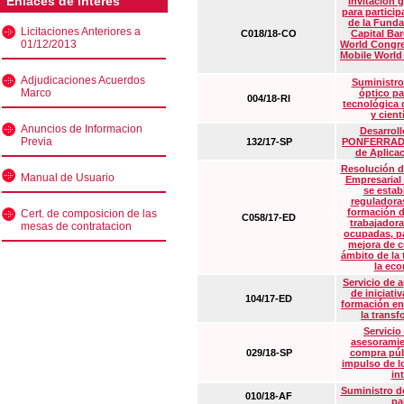
Enlaces de interés
Invitación 
para particip
de la Funda
Licitaciones Anteriores a
C018/18-CO
Capital Ba
01/12/2013
World Congre
Mobile World
Adjudicaciones Acuerdos
Suministro
Marco
óptico pa
004/18-RI
tecnológica 
y cient
Anuncios de Informacion
Desarrollo
Previa
132/17-SP
PONFERRADA 
de Aplica
Resolución d
Manual de Usuario
Empresarial
se estab
reguladora
formación d
Cert. de composicion de las
C058/17-ED
trabajadora
mesas de contratacion
ocupadas, pa
mejora de c
ámbito de la
la eco
Servicio de 
de iniciati
104/17-ED
formación en
la transf
Servicio
asesoramie
029/18-SP
compra púb
impulso de lo
in
Suministro de
010/18-AF
pa