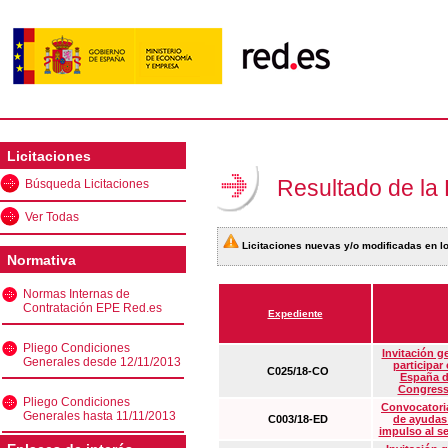
Licitaciones
Resultado de la
Búsqueda Licitaciones
Ver Todas
Licitaciones nuevas y/o modificadas en lo
Normativa
Normas Internas de
Contratación EPE Red.es
Expediente
Pliego Condiciones
Invitación g
Generales desde 12/11/2013
participar
C025/18-CO
España d
Congress
Pliego Condiciones
Convocatoria
Generales hasta 11/11/2013
C003/18-ED
de ayudas
impulso al s