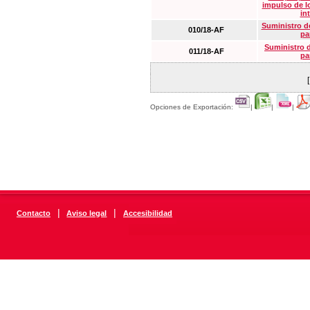
impulso de lo
in
Suministro de
010/18-AF
pa
Suministro 
011/18-AF
pa
Opciones de Exportación:
|
|
|
|
|
Contacto
Aviso legal
Accesibilidad