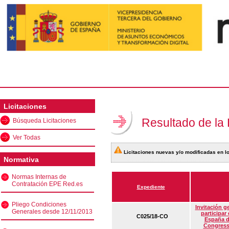
Licitaciones
Resultado de la
Búsqueda Licitaciones
Ver Todas
Licitaciones nuevas y/o modificadas en lo
Normativa
Normas Internas de
Contratación EPE Red.es
Expediente
Pliego Condiciones
Invitación g
Generales desde 12/11/2013
participar
C025/18-CO
España d
Congress