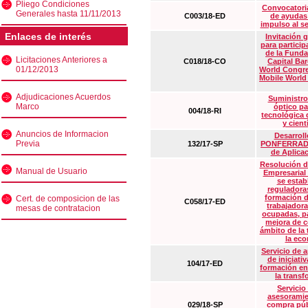
Pliego Condiciones
Convocatoria
Generales hasta 11/11/2013
C003/18-ED
de ayudas
impulso al s
Enlaces de interés
Invitación 
para particip
de la Funda
Licitaciones Anteriores a
C018/18-CO
Capital Ba
01/12/2013
World Congre
Mobile World
Adjudicaciones Acuerdos
Suministro
Marco
óptico pa
004/18-RI
tecnológica 
y cient
Anuncios de Informacion
Desarrollo
Previa
132/17-SP
PONFERRADA 
de Aplica
Resolución d
Manual de Usuario
Empresarial
se estab
reguladora
formación d
Cert. de composicion de las
C058/17-ED
trabajadora
mesas de contratacion
ocupadas, pa
mejora de c
ámbito de la
la eco
Servicio de 
de iniciati
104/17-ED
formación en
la transf
Servicio
asesoramie
029/18-SP
compra púb