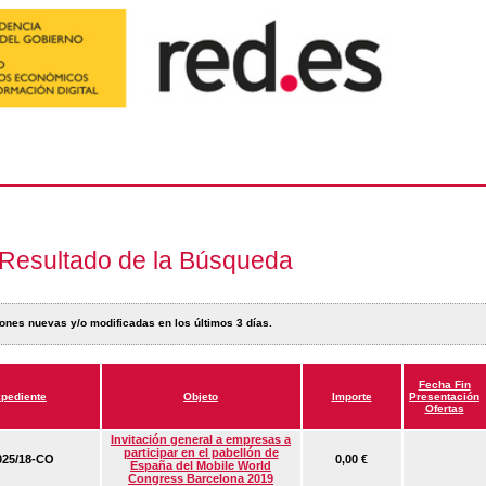
Resultado de la Búsqueda
ones nuevas y/o modificadas en los últimos 3 días.
Fecha Fin
pediente
Objeto
Importe
Presentación
Ofertas
Invitación general a empresas a
participar en el pabellón de
25/18-CO
0,00 €
España del Mobile World
Congress Barcelona 2019