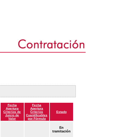
Fecha
Fecha
Apertura
Apertura
Criterios de
Criterios
Estado
Juicio de
Cuantificables
Valor
por Fórmula
En
tramitación