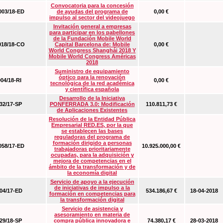
Convocatoria para la concesión
03/18-ED
de ayudas del programa de
0,00 €
impulso al sector del videojuego
Invitación general a empresas
para participar en los pabellones
de la Fundación Mobile World
18/18-CO
Capital Barcelona de: Mobile
0,00 €
World Congress Shanghái 2018 Y
Mobile World Congress Américas
2018
Suministro de equipamiento
óptico para la renovación
04/18-RI
0,00 €
tecnológica de la red académica
y científica española
Desarrollo de la Iniciativa
2/17-SP
PONFERRADA 3.0: Modificación
110.811,73 €
de Aplicaciones Existentes
Resolución de la Entidad Pública
Empresarial RED.ES, por la que
se establecen las bases
reguladoras del programa de
formación dirigido a personas
58/17-ED
10.925.000,00 €
trabajadoras prioritariamente
ocupadas, para la adquisición y
mejora de competencias en el
ámbito de la transformación y de
la economía digital
Servicio de apoyo a la ejecución
de iniciativas de impulso a la
4/17-ED
534.186,67 €
18-04-2018
formación en competencias para
la transformación digital
Servicio de asistencia y
asesoramiento en materia de
9/18-SP
compra pública innovadora e
74.380,17 €
28-03-2018