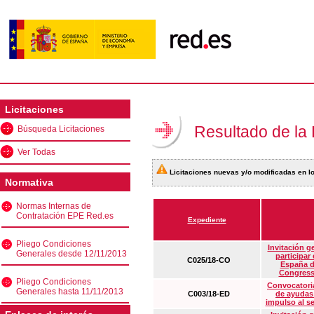
Licitaciones
Resultado de la
Búsqueda Licitaciones
Ver Todas
Licitaciones nuevas y/o modificadas en lo
Normativa
Normas Internas de
Contratación EPE Red.es
Expediente
Pliego Condiciones
Invitación g
Generales desde 12/11/2013
participar
C025/18-CO
España d
Congress
Pliego Condiciones
Convocatoria
Generales hasta 11/11/2013
C003/18-ED
de ayudas
impulso al s