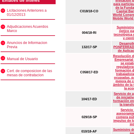
Enlaces de interés
Invitación 
para particip
de la Funda
Licitaciones Anteriores a
C018/18-CO
Capital Ba
01/12/2013
World Congre
Mobile World
Adjudicaciones Acuerdos
Suministro
Marco
óptico pa
004/18-RI
tecnológica 
y cient
Anuncios de Informacion
Desarrollo
Previa
132/17-SP
PONFERRADA 
de Aplica
Resolución d
Manual de Usuario
Empresarial
se estab
reguladora
formación d
Cert. de composicion de las
C058/17-ED
trabajadora
mesas de contratacion
ocupadas, pa
mejora de c
ámbito de la
la eco
Servicio de 
de iniciati
104/17-ED
formación en
la transf
Servicio
asesoramie
029/18-SP
compra púb
impulso de lo
in
Suministro de
010/18-AF
pa