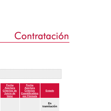
Fecha
Fecha
Apertura
Apertura
Criterios de
Criterios
Estado
Juicio de
Cuantificables
Valor
por Fórmula
En
tramitación