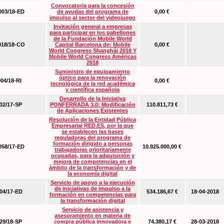
Convocatoria para la concesión
03/18-ED
de ayudas del programa de
0,00 €
impulso al sector del videojuego
Invitación general a empresas
para participar en los pabellones
de la Fundación Mobile World
18/18-CO
Capital Barcelona de: Mobile
0,00 €
World Congress Shanghái 2018 Y
Mobile World Congress Américas
2018
Suministro de equipamiento
óptico para la renovación
04/18-RI
0,00 €
tecnológica de la red académica
y científica española
Desarrollo de la Iniciativa
2/17-SP
PONFERRADA 3.0: Modificación
110.811,73 €
de Aplicaciones Existentes
Resolución de la Entidad Pública
Empresarial RED.ES, por la que
se establecen las bases
reguladoras del programa de
formación dirigido a personas
58/17-ED
10.925.000,00 €
trabajadoras prioritariamente
ocupadas, para la adquisición y
mejora de competencias en el
ámbito de la transformación y de
la economía digital
Servicio de apoyo a la ejecución
de iniciativas de impulso a la
4/17-ED
534.186,67 €
18-04-2018
formación en competencias para
la transformación digital
Servicio de asistencia y
asesoramiento en materia de
9/18-SP
compra pública innovadora e
74.380,17 €
28-03-2018