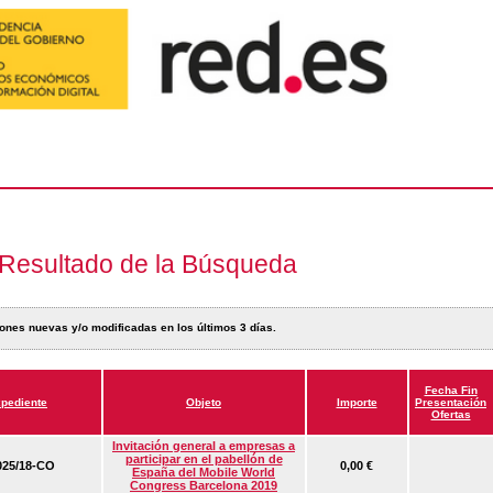
Resultado de la Búsqueda
ones nuevas y/o modificadas en los últimos 3 días.
Fecha Fin
pediente
Objeto
Importe
Presentación
Ofertas
Invitación general a empresas a
participar en el pabellón de
25/18-CO
0,00 €
España del Mobile World
Congress Barcelona 2019