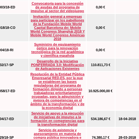
Convocatoria para la concesión
03/18-ED
de ayudas del programa de
0,00 €
impulso al sector del videojuego
Invitación general a empresas
para participar en los pabellones
de la Fundación Mobile World
18/18-CO
Capital Barcelona de: Mobile
0,00 €
World Congress Shanghái 2018 Y
Mobile World Congress Américas
2018
Suministro de equipamiento
óptico para la renovación
04/18-RI
0,00 €
tecnológica de la red académica
y científica española
Desarrollo de la Iniciativa
2/17-SP
PONFERRADA 3.0: Modificación
110.811,73 €
de Aplicaciones Existentes
Resolución de la Entidad Pública
Empresarial RED.ES, por la que
se establecen las bases
reguladoras del programa de
formación dirigido a personas
58/17-ED
10.925.000,00 €
trabajadoras prioritariamente
ocupadas, para la adquisición y
mejora de competencias en el
ámbito de la transformación y de
la economía digital
Servicio de apoyo a la ejecución
de iniciativas de impulso a la
4/17-ED
534.186,67 €
18-04-2018
formación en competencias para
la transformación digital
Servicio de asistencia y
asesoramiento en materia de
9/18-SP
compra pública innovadora e
74.380,17 €
28-03-2018