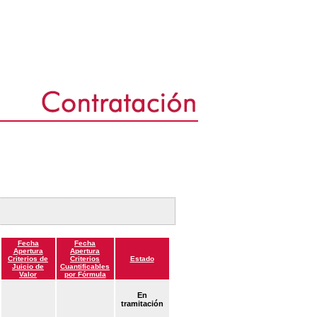
Fecha
Fecha
Apertura
Apertura
Criterios de
Criterios
Estado
Juicio de
Cuantificables
Valor
por Fórmula
En
tramitación