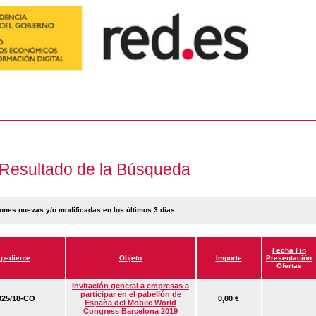
Resultado de la Búsqueda
ones nuevas y/o modificadas en los últimos 3 días.
Fecha Fin
pediente
Objeto
Importe
Presentación
Ofertas
Invitación general a empresas a
participar en el pabellón de
25/18-CO
0,00 €
España del Mobile World
Congress Barcelona 2019