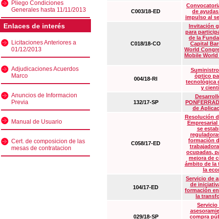
Pliego Condiciones
Convocatoria
Generales hasta 11/11/2013
C003/18-ED
de ayudas
impulso al s
Enlaces de interés
Invitación 
para particip
de la Funda
Licitaciones Anteriores a
C018/18-CO
Capital Ba
01/12/2013
World Congre
Mobile World
Adjudicaciones Acuerdos
Suministro
Marco
óptico pa
004/18-RI
tecnológica 
y cient
Anuncios de Informacion
Desarrollo
Previa
132/17-SP
PONFERRADA 
de Aplica
Resolución d
Manual de Usuario
Empresarial
se estab
reguladora
formación d
Cert. de composicion de las
C058/17-ED
trabajadora
mesas de contratacion
ocupadas, pa
mejora de c
ámbito de la
la eco
Servicio de 
de iniciati
104/17-ED
formación en
la transf
Servicio
asesoramie
029/18-SP
compra púb