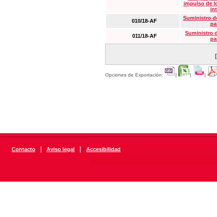
impulso de lo
in
Suministro de
010/18-AF
pa
Suministro 
011/18-AF
pa
Opciones de Exportación:
|
|
|
|
|
Contacto
Aviso legal
Accesibilidad