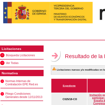
Licitaciones
Resultado de la
Búsqueda Licitaciones
Ver Todas
Licitaciones nuevas y/o modificadas en lo
Normativa
Normas Internas de
Contratación EPE Red.es
Expediente
Pliego Condiciones
Invitación g
Generales desde 12/11/2013
participar
C025/18-CO
España d
Congress