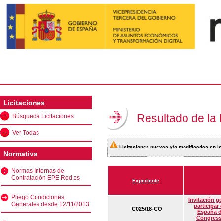
Licitaciones
Resultado de la
Búsqueda Licitaciones
Ver Todas
Licitaciones nuevas y/o modificadas en lo
Normativa
Normas Internas de
Contratación EPE Red.es
Expediente
Pliego Condiciones
Invitación g
Generales desde 12/11/2013
participar
C025/18-CO
España d
Congress