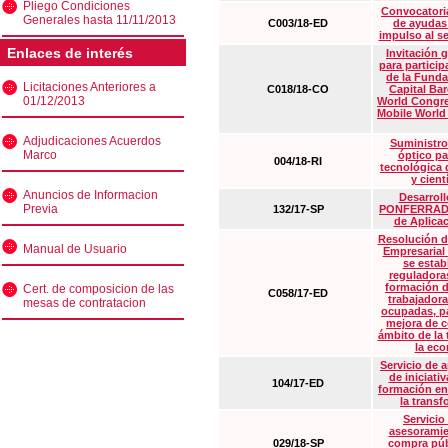
Pliego Condiciones
Convocatoria
Generales hasta 11/11/2013
C003/18-ED
de ayudas
impulso al s
Enlaces de interés
Invitación 
para particip
de la Funda
Licitaciones Anteriores a
C018/18-CO
Capital Ba
01/12/2013
World Congre
Mobile World
Adjudicaciones Acuerdos
Suministro
Marco
óptico pa
004/18-RI
tecnológica 
y cient
Anuncios de Informacion
Desarrollo
Previa
132/17-SP
PONFERRADA 
de Aplica
Resolución d
Manual de Usuario
Empresarial
se estab
reguladora
formación d
Cert. de composicion de las
C058/17-ED
trabajadora
mesas de contratacion
ocupadas, pa
mejora de c
ámbito de la
la eco
Servicio de 
de iniciati
104/17-ED
formación en
la transf
Servicio
asesoramie
029/18-SP
compra púb