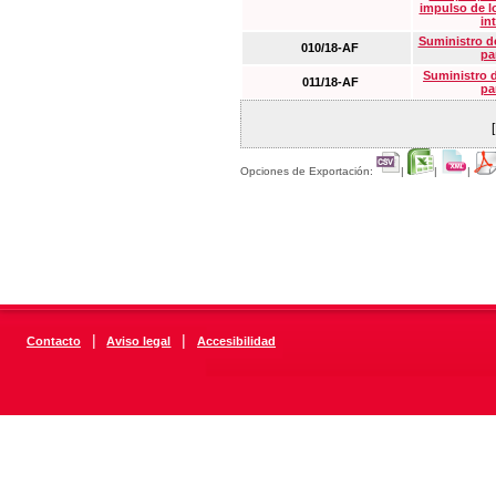
impulso de lo
in
Suministro de
010/18-AF
pa
Suministro 
011/18-AF
pa
Opciones de Exportación:
|
|
|
|
|
Contacto
Aviso legal
Accesibilidad