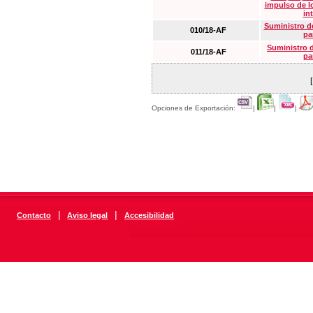
impulso de lo
in
Suministro de
010/18-AF
pa
Suministro 
011/18-AF
pa
Opciones de Exportación:
|
|
|
|
|
Contacto
Aviso legal
Accesibilidad