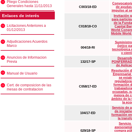
Pliego Condiciones
Convocatoria
Generales hasta 11/11/2013
C003/18-ED
de ayudas
impulso al s
Enlaces de interés
Invitación 
para particip
de la Funda
Licitaciones Anteriores a
C018/18-CO
Capital Ba
01/12/2013
World Congre
Mobile World
Adjudicaciones Acuerdos
Suministro
Marco
óptico pa
004/18-RI
tecnológica 
y cient
Anuncios de Informacion
Desarrollo
Previa
132/17-SP
PONFERRADA 
de Aplica
Resolución d
Manual de Usuario
Empresarial
se estab
reguladora
formación d
Cert. de composicion de las
C058/17-ED
trabajadora
mesas de contratacion
ocupadas, pa
mejora de c
ámbito de la
la eco
Servicio de 
de iniciati
104/17-ED
formación en
la transf
Servicio
asesoramie
029/18-SP
compra púb