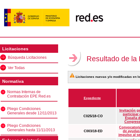
Licitaciones
Resultado de la
Búsqueda Licitaciones
Ver Todas
Licitaciones nuevas y/o modificadas en lo
Normativa
Normas Internas de
Contratación EPE Red.es
Expediente
Pliego Condiciones
Invitación g
Generales desde 12/11/2013
participar
C025/18-CO
España d
Congress
Pliego Condiciones
Convocatoria
Generales hasta 11/11/2013
C003/18-ED
de ayudas
impulso al s