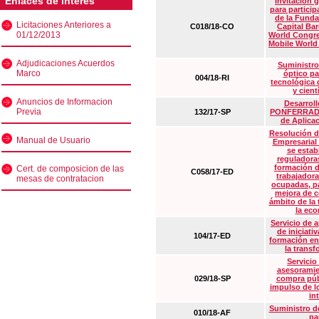
Enlaces de interés
Invitación 
para particip
de la Funda
Licitaciones Anteriores a
C018/18-CO
Capital Ba
01/12/2013
World Congre
Mobile World
Adjudicaciones Acuerdos
Suministro
Marco
óptico pa
004/18-RI
tecnológica 
y cient
Anuncios de Informacion
Desarrollo
Previa
132/17-SP
PONFERRADA 
de Aplica
Resolución d
Manual de Usuario
Empresarial
se estab
reguladora
formación d
Cert. de composicion de las
C058/17-ED
trabajadora
mesas de contratacion
ocupadas, pa
mejora de c
ámbito de la
la eco
Servicio de 
de iniciati
104/17-ED
formación en
la transf
Servicio
asesoramie
029/18-SP
compra púb
impulso de lo
in
Suministro de
010/18-AF
pa