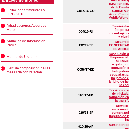
Enlaces de interés
Invitación 
para particip
de la Funda
Licitaciones Anteriores a
C018/18-CO
Capital Ba
01/12/2013
World Congre
Mobile World
Adjudicaciones Acuerdos
Suministro
Marco
óptico pa
004/18-RI
tecnológica 
y cient
Anuncios de Informacion
Desarrollo
Previa
132/17-SP
PONFERRADA 
de Aplica
Resolución d
Manual de Usuario
Empresarial
se estab
reguladora
formación d
Cert. de composicion de las
C058/17-ED
trabajadora
mesas de contratacion
ocupadas, pa
mejora de c
ámbito de la
la eco
Servicio de 
de iniciati
104/17-ED
formación en
la transf
Servicio
asesoramie
029/18-SP
compra púb
impulso de lo
in
Suministro de
010/18-AF
pa