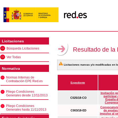
Licitaciones
Resultado de la
Búsqueda Licitaciones
Ver Todas
Licitaciones nuevas y/o modificadas en lo
Normativa
Normas Internas de
Contratación EPE Red.es
Expediente
Pliego Condiciones
Invitación g
Generales desde 12/11/2013
participar
C025/18-CO
España d
Congress
Pliego Condiciones
Convocatoria
Generales hasta 11/11/2013
C003/18-ED
de ayudas
impulso al s