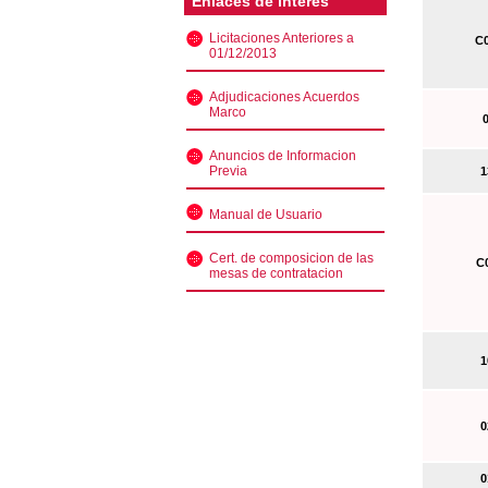
Enlaces de interés
Licitaciones Anteriores a
C0
01/12/2013
Adjudicaciones Acuerdos
Marco
0
Anuncios de Informacion
Previa
13
Manual de Usuario
Cert. de composicion de las
C0
mesas de contratacion
10
02
01