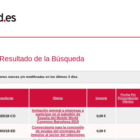
Resultado de la Búsqueda
ones nuevas y/o modificadas en los últimos 3 días.
Fecha Fin
pediente
Objeto
Importe
Presentación
Ofertas
Invitación general a empresas a
participar en el pabellón de
25/18-CO
0,00 €
España del Mobile World
Congress Barcelona 2019
Convocatoria para la concesión
03/18-ED
de ayudas del programa de
0,00 €
impulso al sector del videojuego