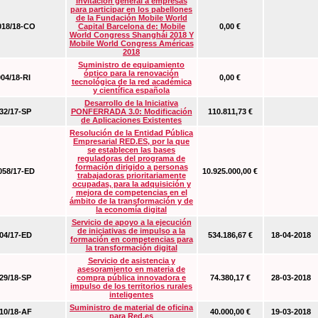
Invitación general a empresas
para participar en los pabellones
de la Fundación Mobile World
18/18-CO
Capital Barcelona de: Mobile
0,00 €
World Congress Shanghái 2018 Y
Mobile World Congress Américas
2018
Suministro de equipamiento
óptico para la renovación
04/18-RI
0,00 €
tecnológica de la red académica
y científica española
Desarrollo de la Iniciativa
2/17-SP
PONFERRADA 3.0: Modificación
110.811,73 €
de Aplicaciones Existentes
Resolución de la Entidad Pública
Empresarial RED.ES, por la que
se establecen las bases
reguladoras del programa de
formación dirigido a personas
58/17-ED
10.925.000,00 €
trabajadoras prioritariamente
ocupadas, para la adquisición y
mejora de competencias en el
ámbito de la transformación y de
la economía digital
Servicio de apoyo a la ejecución
de iniciativas de impulso a la
4/17-ED
534.186,67 €
18-04-2018
formación en competencias para
la transformación digital
Servicio de asistencia y
asesoramiento en materia de
9/18-SP
compra pública innovadora e
74.380,17 €
28-03-2018
impulso de los territorios rurales
inteligentes
Suministro de material de oficina
0/18-AF
40.000,00 €
19-03-2018
para Red.es