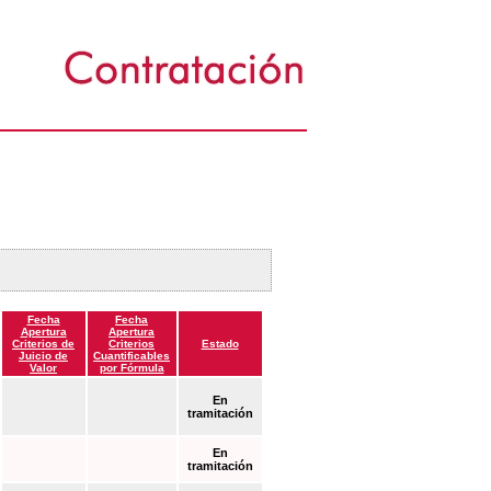
Fecha
Fecha
Apertura
Apertura
Criterios de
Criterios
Estado
Juicio de
Cuantificables
Valor
por Fórmula
En
tramitación
En
tramitación