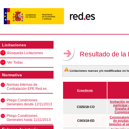
Licitaciones
Resultado de la
Búsqueda Licitaciones
Ver Todas
Licitaciones nuevas y/o modificadas en lo
Normativa
Normas Internas de
Contratación EPE Red.es
Expediente
Pliego Condiciones
Invitación g
Generales desde 12/11/2013
participar
C025/18-CO
España d
Congress
Pliego Condiciones
Convocatoria
Generales hasta 11/11/2013
C003/18-ED
de ayudas
impulso al s