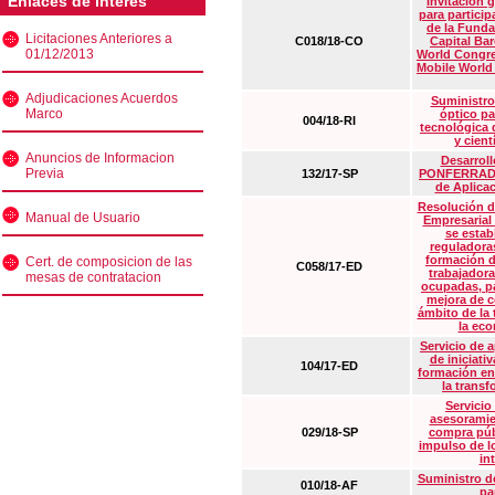
Enlaces de interés
Invitación 
para particip
de la Funda
Licitaciones Anteriores a
C018/18-CO
Capital Ba
01/12/2013
World Congre
Mobile World
Adjudicaciones Acuerdos
Suministro
Marco
óptico pa
004/18-RI
tecnológica 
y cient
Anuncios de Informacion
Desarrollo
Previa
132/17-SP
PONFERRADA 
de Aplica
Resolución d
Manual de Usuario
Empresarial
se estab
reguladora
formación d
Cert. de composicion de las
C058/17-ED
trabajadora
mesas de contratacion
ocupadas, pa
mejora de c
ámbito de la
la eco
Servicio de 
de iniciati
104/17-ED
formación en
la transf
Servicio
asesoramie
029/18-SP
compra púb
impulso de lo
in
Suministro de
010/18-AF
pa