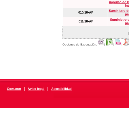
impulso de lo
in
Suministro de
010/18-AF
pa
Suministro 
011/18-AF
pa
Opciones de Exportación:
|
|
|
|
|
Contacto
Aviso legal
Accesibilidad