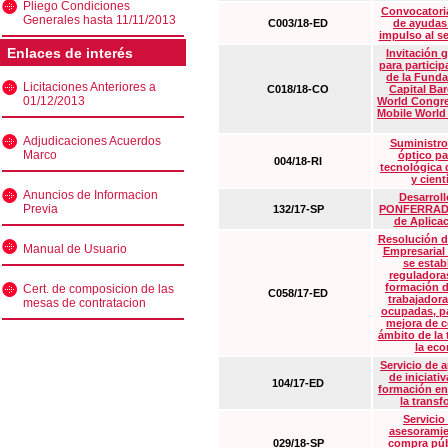
Pliego Condiciones
Convocatoria
Generales hasta 11/11/2013
C003/18-ED
de ayudas
impulso al s
Enlaces de interés
Invitación 
para particip
de la Funda
Licitaciones Anteriores a
C018/18-CO
Capital Ba
01/12/2013
World Congre
Mobile World
Adjudicaciones Acuerdos
Suministro
Marco
óptico pa
004/18-RI
tecnológica 
y cient
Anuncios de Informacion
Desarrollo
Previa
132/17-SP
PONFERRADA 
de Aplica
Resolución d
Manual de Usuario
Empresarial
se estab
reguladora
formación d
Cert. de composicion de las
C058/17-ED
trabajadora
mesas de contratacion
ocupadas, pa
mejora de c
ámbito de la
la eco
Servicio de 
de iniciati
104/17-ED
formación en
la transf
Servicio
asesoramie
029/18-SP
compra púb