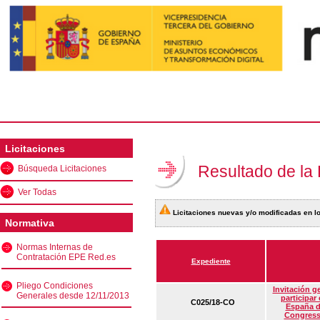
Licitaciones
Resultado de la
Búsqueda Licitaciones
Ver Todas
Licitaciones nuevas y/o modificadas en lo
Normativa
Normas Internas de
Contratación EPE Red.es
Expediente
Pliego Condiciones
Invitación g
Generales desde 12/11/2013
participar
C025/18-CO
España d
Congress