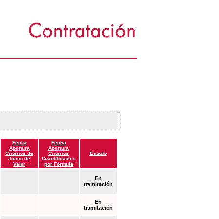
Fecha
Fecha
Apertura
Apertura
Criterios de
Criterios
Estado
Juicio de
Cuantificables
Valor
por Fórmula
En
tramitación
En
tramitación