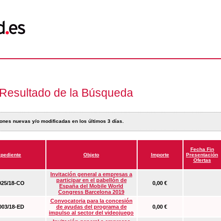
Resultado de la Búsqueda
ones nuevas y/o modificadas en los últimos 3 días.
Fecha Fin
pediente
Objeto
Importe
Presentación
Ofertas
Invitación general a empresas a
participar en el pabellón de
25/18-CO
0,00 €
España del Mobile World
Congress Barcelona 2019
Convocatoria para la concesión
03/18-ED
de ayudas del programa de
0,00 €
impulso al sector del videojuego