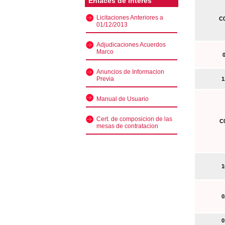
Enlaces de interés
Licitaciones Anteriores a
C0
01/12/2013
Adjudicaciones Acuerdos
Marco
0
Anuncios de Informacion
Previa
13
Manual de Usuario
Cert. de composicion de las
C0
mesas de contratacion
10
02
01