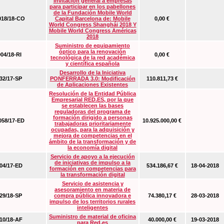
Invitación general a empresas
para participar en los pabellones
de la Fundación Mobile World
18/18-CO
Capital Barcelona de: Mobile
0,00 €
World Congress Shanghái 2018 Y
Mobile World Congress Américas
2018
Suministro de equipamiento
óptico para la renovación
04/18-RI
0,00 €
tecnológica de la red académica
y científica española
Desarrollo de la Iniciativa
2/17-SP
PONFERRADA 3.0: Modificación
110.811,73 €
de Aplicaciones Existentes
Resolución de la Entidad Pública
Empresarial RED.ES, por la que
se establecen las bases
reguladoras del programa de
formación dirigido a personas
58/17-ED
10.925.000,00 €
trabajadoras prioritariamente
ocupadas, para la adquisición y
mejora de competencias en el
ámbito de la transformación y de
la economía digital
Servicio de apoyo a la ejecución
de iniciativas de impulso a la
4/17-ED
534.186,67 €
18-04-2018
formación en competencias para
la transformación digital
Servicio de asistencia y
asesoramiento en materia de
9/18-SP
compra pública innovadora e
74.380,17 €
28-03-2018
impulso de los territorios rurales
inteligentes
Suministro de material de oficina
0/18-AF
40.000,00 €
19-03-2018
para Red.es