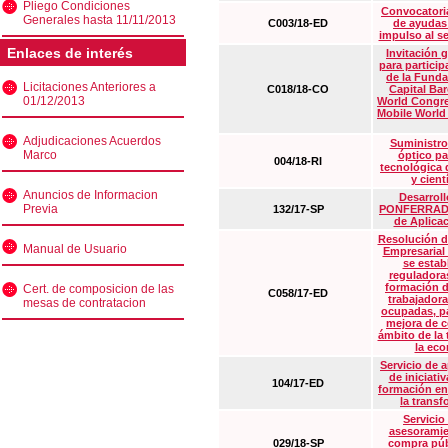
Pliego Condiciones
Convocatoria
Generales hasta 11/11/2013
C003/18-ED
de ayudas
impulso al s
Enlaces de interés
Invitación 
para particip
de la Funda
Licitaciones Anteriores a
C018/18-CO
Capital Ba
01/12/2013
World Congre
Mobile World
Adjudicaciones Acuerdos
Suministro
Marco
óptico pa
004/18-RI
tecnológica 
y cient
Anuncios de Informacion
Desarrollo
Previa
132/17-SP
PONFERRADA 
de Aplica
Resolución d
Manual de Usuario
Empresarial
se estab
reguladora
formación d
Cert. de composicion de las
C058/17-ED
trabajadora
mesas de contratacion
ocupadas, pa
mejora de c
ámbito de la
la eco
Servicio de 
de iniciati
104/17-ED
formación en
la transf
Servicio
asesoramie
029/18-SP
compra púb