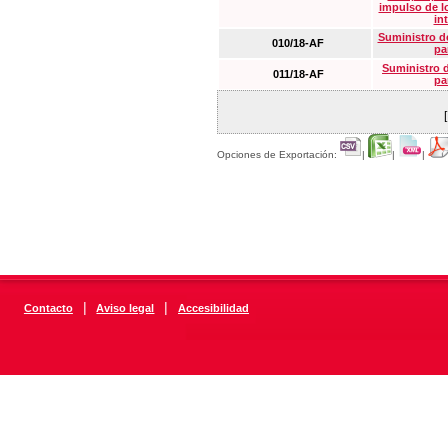
impulso de lo
in
Suministro de
010/18-AF
pa
Suministro 
011/18-AF
pa
Opciones de Exportación:
|
|
|
|
|
Contacto
Aviso legal
Accesibilidad