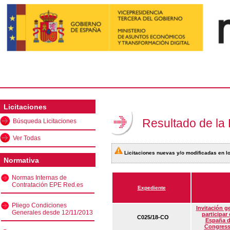
Licitaciones
Resultado de la
Búsqueda Licitaciones
Ver Todas
Licitaciones nuevas y/o modificadas en lo
Normativa
Normas Internas de
Contratación EPE Red.es
Expediente
Pliego Condiciones
Invitación g
Generales desde 12/11/2013
participar
C025/18-CO
España d
Congress