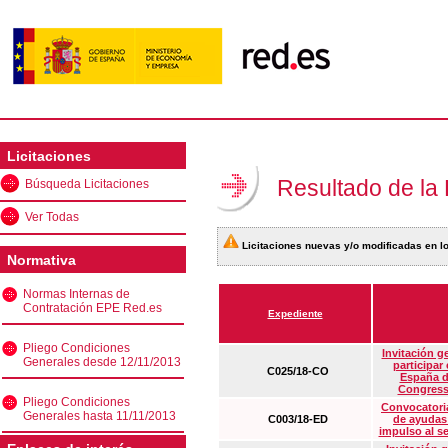
Licitaciones
Resultado de la
Búsqueda Licitaciones
Ver Todas
Licitaciones nuevas y/o modificadas en lo
Normativa
Normas Internas de
Contratación EPE Red.es
Expediente
Pliego Condiciones
Invitación g
Generales desde 12/11/2013
participar
C025/18-CO
España d
Congress
Pliego Condiciones
Convocatoria
Generales hasta 11/11/2013
C003/18-ED
de ayudas
impulso al s