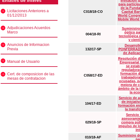
Enlaces de interés
Invitación 
para particip
de la Funda
Licitaciones Anteriores a
C018/18-CO
Capital Ba
01/12/2013
World Congre
Mobile World
Adjudicaciones Acuerdos
Suministro
Marco
óptico pa
004/18-RI
tecnológica 
y cient
Anuncios de Informacion
Desarrollo
Previa
132/17-SP
PONFERRADA 
de Aplica
Resolución d
Manual de Usuario
Empresarial
se estab
reguladora
formación d
Cert. de composicion de las
C058/17-ED
trabajadora
mesas de contratacion
ocupadas, pa
mejora de c
ámbito de la
la eco
Servicio de 
de iniciati
104/17-ED
formación en
la transf
Servicio
asesoramie
029/18-SP
compra púb
impulso de lo
in
Suministro de
010/18-AF
pa