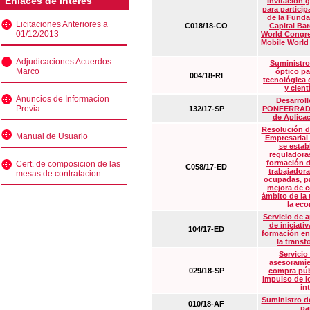
Enlaces de interés
Invitación 
para particip
de la Funda
Licitaciones Anteriores a
C018/18-CO
Capital Ba
01/12/2013
World Congre
Mobile World
Adjudicaciones Acuerdos
Suministro
Marco
óptico pa
004/18-RI
tecnológica 
y cient
Anuncios de Informacion
Desarrollo
Previa
132/17-SP
PONFERRADA 
de Aplica
Resolución d
Manual de Usuario
Empresarial
se estab
reguladora
formación d
Cert. de composicion de las
C058/17-ED
trabajadora
mesas de contratacion
ocupadas, pa
mejora de c
ámbito de la
la eco
Servicio de 
de iniciati
104/17-ED
formación en
la transf
Servicio
asesoramie
029/18-SP
compra púb
impulso de lo
in
Suministro de
010/18-AF
pa