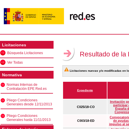
Licitaciones
Resultado de la
Búsqueda Licitaciones
Ver Todas
Licitaciones nuevas y/o modificadas en lo
Normativa
Normas Internas de
Contratación EPE Red.es
Expediente
Pliego Condiciones
Invitación g
Generales desde 12/11/2013
participar
C025/18-CO
España d
Congress
Pliego Condiciones
Convocatoria
Generales hasta 11/11/2013
C003/18-ED
de ayudas
impulso al s