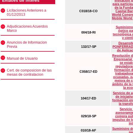
Enlaces de interés
Invitación 
para particip
de la Funda
Licitaciones Anteriores a
C018/18-CO
Capital Ba
01/12/2013
World Congre
Mobile World
Adjudicaciones Acuerdos
Suministro
Marco
óptico pa
004/18-RI
tecnológica 
y cient
Anuncios de Informacion
Desarrollo
Previa
132/17-SP
PONFERRADA 
de Aplica
Resolución d
Manual de Usuario
Empresarial
se estab
reguladora
formación d
Cert. de composicion de las
C058/17-ED
trabajadora
mesas de contratacion
ocupadas, pa
mejora de c
ámbito de la
la eco
Servicio de 
de iniciati
104/17-ED
formación en
la transf
Servicio
asesoramie
029/18-SP
compra púb
impulso de lo
in
Suministro de
010/18-AF
pa