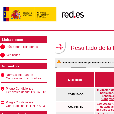
Licitaciones
Resultado de la
Búsqueda Licitaciones
Ver Todas
Licitaciones nuevas y/o modificadas en lo
Normativa
Normas Internas de
Contratación EPE Red.es
Expediente
Pliego Condiciones
Invitación g
Generales desde 12/11/2013
participar
C025/18-CO
España d
Congress
Pliego Condiciones
Convocatoria
Generales hasta 11/11/2013
C003/18-ED
de ayudas
impulso al s