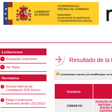
Licitaciones
Resultado de la
Búsqueda Licitaciones
Ver Todas
Licitaciones nuevas y/o modificadas en lo
Normativa
Normas Internas de
Contratación EPE Red.es
Expediente
Pliego Condiciones
Invitación g
Generales desde 12/11/2013
participar
C025/18-CO
España d
Congress