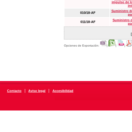
impulso de lo
in
Suministro de
010/18-AF
pa
Suministro 
011/18-AF
pa
Opciones de Exportación:
|
|
|
|
|
Contacto
Aviso legal
Accesibilidad