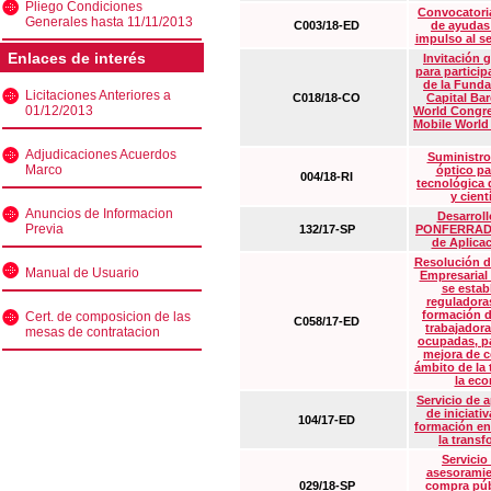
Pliego Condiciones
Convocatoria
Generales hasta 11/11/2013
C003/18-ED
de ayudas
impulso al s
Enlaces de interés
Invitación 
para particip
de la Funda
Licitaciones Anteriores a
C018/18-CO
Capital Ba
01/12/2013
World Congre
Mobile World
Adjudicaciones Acuerdos
Suministro
Marco
óptico pa
004/18-RI
tecnológica 
y cient
Anuncios de Informacion
Desarrollo
Previa
132/17-SP
PONFERRADA 
de Aplica
Resolución d
Manual de Usuario
Empresarial
se estab
reguladora
formación d
Cert. de composicion de las
C058/17-ED
trabajadora
mesas de contratacion
ocupadas, pa
mejora de c
ámbito de la
la eco
Servicio de 
de iniciati
104/17-ED
formación en
la transf
Servicio
asesoramie
029/18-SP
compra púb