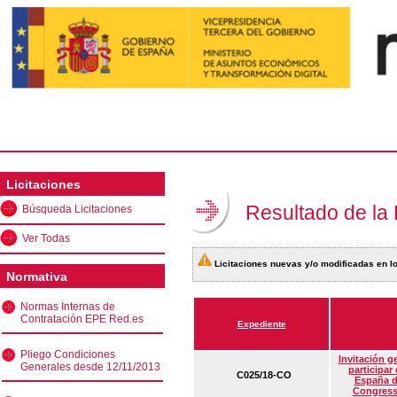
Licitaciones
Resultado de la
Búsqueda Licitaciones
Ver Todas
Licitaciones nuevas y/o modificadas en lo
Normativa
Normas Internas de
Contratación EPE Red.es
Expediente
Pliego Condiciones
Invitación g
Generales desde 12/11/2013
participar
C025/18-CO
España d
Congress