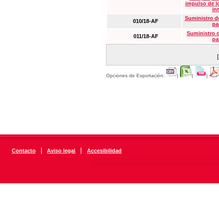
impulso de lo
in
Suministro de
010/18-AF
pa
Suministro 
011/18-AF
pa
Opciones de Exportación:
|
|
|
|
|
Contacto
Aviso legal
Accesibilidad