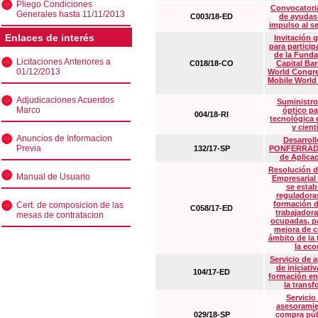
Pliego Condiciones
Convocatoria
Generales hasta 11/11/2013
C003/18-ED
de ayudas
impulso al s
Enlaces de interés
Invitación 
para particip
de la Funda
Licitaciones Anteriores a
C018/18-CO
Capital Ba
01/12/2013
World Congre
Mobile World
Adjudicaciones Acuerdos
Suministro
Marco
óptico pa
004/18-RI
tecnológica 
y cient
Anuncios de Informacion
Desarrollo
Previa
132/17-SP
PONFERRADA 
de Aplica
Resolución d
Manual de Usuario
Empresarial
se estab
reguladora
formación d
Cert. de composicion de las
C058/17-ED
trabajadora
mesas de contratacion
ocupadas, pa
mejora de c
ámbito de la
la eco
Servicio de 
de iniciati
104/17-ED
formación en
la transf
Servicio
asesoramie
029/18-SP
compra púb