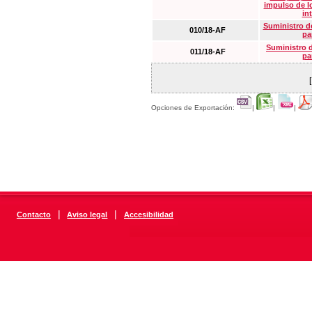
impulso de lo
in
Suministro de
010/18-AF
pa
Suministro 
011/18-AF
pa
Opciones de Exportación:
|
|
|
|
|
Contacto
Aviso legal
Accesibilidad