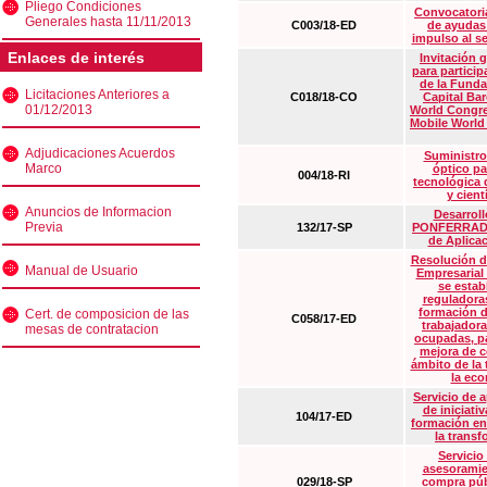
Pliego Condiciones
Convocatoria
Generales hasta 11/11/2013
C003/18-ED
de ayudas
impulso al s
Enlaces de interés
Invitación 
para particip
de la Funda
Licitaciones Anteriores a
C018/18-CO
Capital Ba
01/12/2013
World Congre
Mobile World
Adjudicaciones Acuerdos
Suministro
Marco
óptico pa
004/18-RI
tecnológica 
y cient
Anuncios de Informacion
Desarrollo
Previa
132/17-SP
PONFERRADA 
de Aplica
Resolución d
Manual de Usuario
Empresarial
se estab
reguladora
formación d
Cert. de composicion de las
C058/17-ED
trabajadora
mesas de contratacion
ocupadas, pa
mejora de c
ámbito de la
la eco
Servicio de 
de iniciati
104/17-ED
formación en
la transf
Servicio
asesoramie
029/18-SP
compra púb