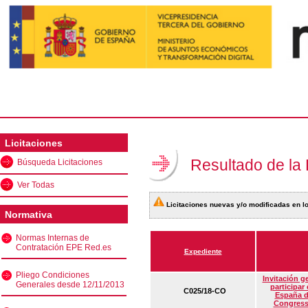
Licitaciones
Resultado de la
Búsqueda Licitaciones
Ver Todas
Licitaciones nuevas y/o modificadas en lo
Normativa
Normas Internas de
Contratación EPE Red.es
Expediente
Pliego Condiciones
Invitación g
Generales desde 12/11/2013
participar
C025/18-CO
España d
Congress