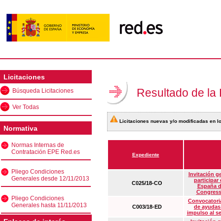
Licitaciones
Resultado de la
Búsqueda Licitaciones
Ver Todas
Licitaciones nuevas y/o modificadas en lo
Normativa
Normas Internas de
Contratación EPE Red.es
Expediente
Pliego Condiciones
Invitación g
Generales desde 12/11/2013
participar
C025/18-CO
España d
Congress
Pliego Condiciones
Convocatoria
Generales hasta 11/11/2013
C003/18-ED
de ayudas
impulso al s