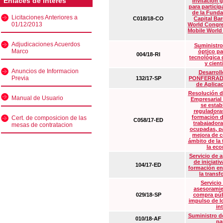
Enlaces de interés
Invitación 
para particip
de la Funda
Licitaciones Anteriores a
C018/18-CO
Capital Ba
01/12/2013
World Congre
Mobile World
Adjudicaciones Acuerdos
Suministro
Marco
óptico pa
004/18-RI
tecnológica 
y cient
Anuncios de Informacion
Desarrollo
Previa
132/17-SP
PONFERRADA 
de Aplica
Resolución d
Manual de Usuario
Empresarial
se estab
reguladora
formación d
Cert. de composicion de las
C058/17-ED
trabajadora
mesas de contratacion
ocupadas, pa
mejora de c
ámbito de la
la eco
Servicio de 
de iniciati
104/17-ED
formación en
la transf
Servicio
asesoramie
029/18-SP
compra púb
impulso de lo
in
Suministro de
010/18-AF
pa