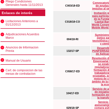
Pliego Condiciones
Convocatoria
Generales hasta 11/11/2013
C003/18-ED
de ayudas
impulso al s
Enlaces de interés
Invitación 
para particip
de la Funda
Licitaciones Anteriores a
C018/18-CO
Capital Ba
01/12/2013
World Congre
Mobile World
Adjudicaciones Acuerdos
Suministro
Marco
óptico pa
004/18-RI
tecnológica 
y cient
Anuncios de Informacion
Desarrollo
Previa
132/17-SP
PONFERRADA 
de Aplica
Resolución d
Manual de Usuario
Empresarial
se estab
reguladora
formación d
Cert. de composicion de las
C058/17-ED
trabajadora
mesas de contratacion
ocupadas, pa
mejora de c
ámbito de la
la eco
Servicio de 
de iniciati
104/17-ED
formación en
la transf
Servicio
asesoramie
029/18-SP
compra púb