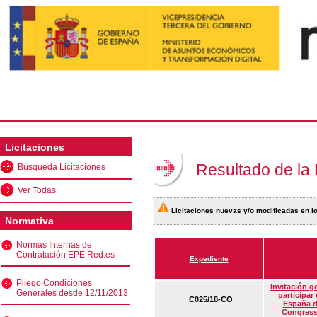
Licitaciones
Resultado de la
Búsqueda Licitaciones
Ver Todas
Licitaciones nuevas y/o modificadas en lo
Normativa
Normas Internas de
Contratación EPE Red.es
Expediente
Pliego Condiciones
Invitación g
Generales desde 12/11/2013
participar
C025/18-CO
España d
Congress