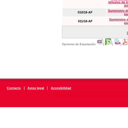
impulso de lo
in
Suministro de
010/18-AF
pa
Suministro 
011/18-AF
pa
Opciones de Exportación:
|
|
|
|
|
Contacto
Aviso legal
Accesibilidad