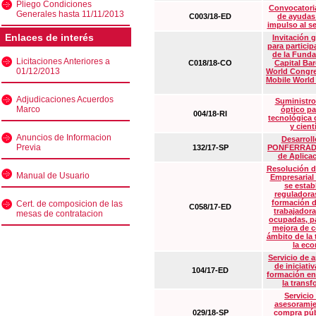
Pliego Condiciones
Convocatoria
Generales hasta 11/11/2013
C003/18-ED
de ayudas
impulso al s
Enlaces de interés
Invitación 
para particip
de la Funda
Licitaciones Anteriores a
C018/18-CO
Capital Ba
01/12/2013
World Congre
Mobile World
Adjudicaciones Acuerdos
Suministro
Marco
óptico pa
004/18-RI
tecnológica 
y cient
Anuncios de Informacion
Desarrollo
Previa
132/17-SP
PONFERRADA 
de Aplica
Resolución d
Manual de Usuario
Empresarial
se estab
reguladora
formación d
Cert. de composicion de las
C058/17-ED
trabajadora
mesas de contratacion
ocupadas, pa
mejora de c
ámbito de la
la eco
Servicio de 
de iniciati
104/17-ED
formación en
la transf
Servicio
asesoramie
029/18-SP
compra púb