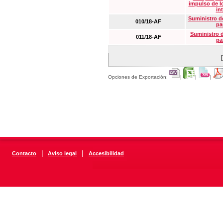
impulso de lo
in
Suministro de
010/18-AF
pa
Suministro 
011/18-AF
pa
Opciones de Exportación:
|
|
|
|
|
Contacto
Aviso legal
Accesibilidad