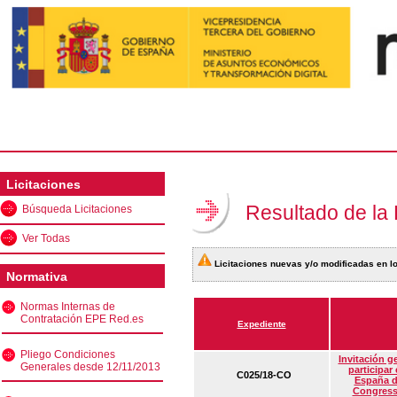
Licitaciones
Resultado de la
Búsqueda Licitaciones
Ver Todas
Licitaciones nuevas y/o modificadas en lo
Normativa
Normas Internas de
Contratación EPE Red.es
Expediente
Pliego Condiciones
Invitación g
Generales desde 12/11/2013
participar
C025/18-CO
España d
Congress