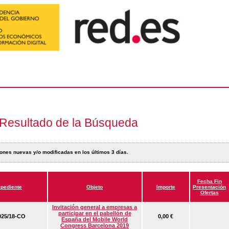
Resultado de la Búsqueda
ones nuevas y/o modificadas en los últimos 3 días.
Fecha Fin
pediente
Objeto
Importe
Presentación
Ofertas
Invitación general a empresas a
participar en el pabellón de
25/18-CO
0,00 €
España del Mobile World
Congress Barcelona 2019