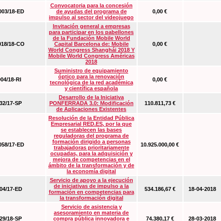
Convocatoria para la concesión
03/18-ED
de ayudas del programa de
0,00 €
impulso al sector del videojuego
Invitación general a empresas
para participar en los pabellones
de la Fundación Mobile World
18/18-CO
Capital Barcelona de: Mobile
0,00 €
World Congress Shanghái 2018 Y
Mobile World Congress Américas
2018
Suministro de equipamiento
óptico para la renovación
04/18-RI
0,00 €
tecnológica de la red académica
y científica española
Desarrollo de la Iniciativa
2/17-SP
PONFERRADA 3.0: Modificación
110.811,73 €
de Aplicaciones Existentes
Resolución de la Entidad Pública
Empresarial RED.ES, por la que
se establecen las bases
reguladoras del programa de
formación dirigido a personas
58/17-ED
10.925.000,00 €
trabajadoras prioritariamente
ocupadas, para la adquisición y
mejora de competencias en el
ámbito de la transformación y de
la economía digital
Servicio de apoyo a la ejecución
de iniciativas de impulso a la
4/17-ED
534.186,67 €
18-04-2018
formación en competencias para
la transformación digital
Servicio de asistencia y
asesoramiento en materia de
9/18-SP
compra pública innovadora e
74.380,17 €
28-03-2018