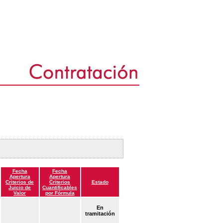
Fecha
Fecha
Apertura
Apertura
Criterios de
Criterios
Estado
Juicio de
Cuantificables
Valor
por Fórmula
En
tramitación