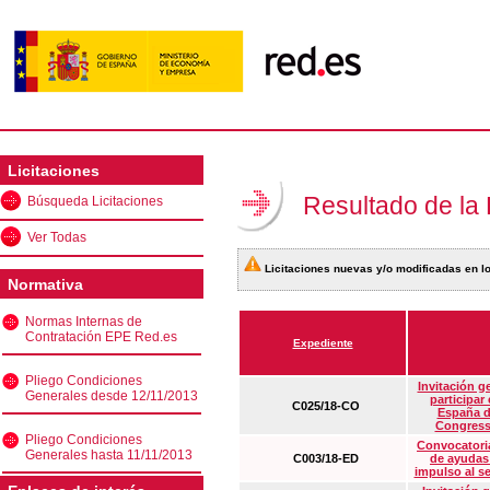
Licitaciones
Resultado de la
Búsqueda Licitaciones
Ver Todas
Licitaciones nuevas y/o modificadas en lo
Normativa
Normas Internas de
Contratación EPE Red.es
Expediente
Pliego Condiciones
Invitación g
Generales desde 12/11/2013
participar
C025/18-CO
España d
Congress
Pliego Condiciones
Convocatoria
Generales hasta 11/11/2013
C003/18-ED
de ayudas
impulso al s