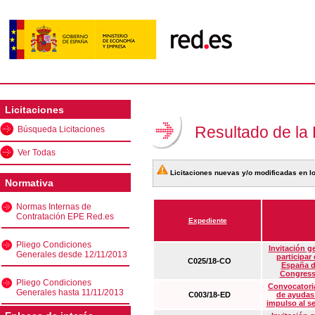
Licitaciones
Resultado de la
Búsqueda Licitaciones
Ver Todas
Licitaciones nuevas y/o modificadas en lo
Normativa
Normas Internas de
Contratación EPE Red.es
Expediente
Pliego Condiciones
Invitación g
Generales desde 12/11/2013
participar
C025/18-CO
España d
Congress
Pliego Condiciones
Convocatoria
Generales hasta 11/11/2013
C003/18-ED
de ayudas
impulso al s