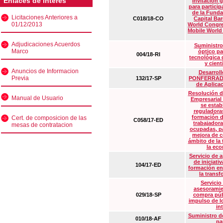
Enlaces de interés
Invitación 
para particip
de la Funda
Licitaciones Anteriores a
C018/18-CO
Capital Ba
01/12/2013
World Congre
Mobile World
Adjudicaciones Acuerdos
Suministro
Marco
óptico pa
004/18-RI
tecnológica 
y cient
Anuncios de Informacion
Desarrollo
Previa
132/17-SP
PONFERRADA 
de Aplica
Resolución d
Manual de Usuario
Empresarial
se estab
reguladora
formación d
Cert. de composicion de las
C058/17-ED
trabajadora
mesas de contratacion
ocupadas, pa
mejora de c
ámbito de la
la eco
Servicio de 
de iniciati
104/17-ED
formación en
la transf
Servicio
asesoramie
029/18-SP
compra púb
impulso de lo
in
Suministro de
010/18-AF
pa