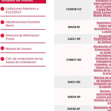
Enlaces de interés
Invitación 
para particip
de la Funda
Licitaciones Anteriores a
C018/18-CO
Capital Ba
01/12/2013
World Congre
Mobile World
Adjudicaciones Acuerdos
Suministro
Marco
óptico pa
004/18-RI
tecnológica 
y cient
Anuncios de Informacion
Desarrollo
Previa
132/17-SP
PONFERRADA 
de Aplica
Resolución d
Manual de Usuario
Empresarial
se estab
reguladora
formación d
Cert. de composicion de las
C058/17-ED
trabajadora
mesas de contratacion
ocupadas, pa
mejora de c
ámbito de la
la eco
Servicio de 
de iniciati
104/17-ED
formación en
la transf
Servicio
asesoramie
029/18-SP
compra púb
impulso de lo
in
Suministro de
010/18-AF
pa