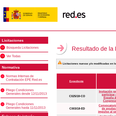
Licitaciones
Resultado de la
Búsqueda Licitaciones
Ver Todas
Licitaciones nuevas y/o modificadas en lo
Normativa
Normas Internas de
Contratación EPE Red.es
Expediente
Pliego Condiciones
Invitación g
Generales desde 12/11/2013
participar
C025/18-CO
España d
Congress
Pliego Condiciones
Convocatoria
Generales hasta 11/11/2013
C003/18-ED
de ayudas
impulso al s