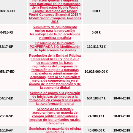
Invitación general a empresas
para participar en los pabellones
de la Fundación Mobile World
18/18-CO
Capital Barcelona de: Mobile
0,00 €
World Congress Shanghái 2018 Y
Mobile World Congress Américas
2018
Suministro de equipamiento
óptico para la renovación
04/18-RI
0,00 €
tecnológica de la red académica
y científica española
Desarrollo de la Iniciativa
2/17-SP
PONFERRADA 3.0: Modificación
110.811,73 €
de Aplicaciones Existentes
Resolución de la Entidad Pública
Empresarial RED.ES, por la que
se establecen las bases
reguladoras del programa de
formación dirigido a personas
58/17-ED
10.925.000,00 €
trabajadoras prioritariamente
ocupadas, para la adquisición y
mejora de competencias en el
ámbito de la transformación y de
la economía digital
Servicio de apoyo a la ejecución
de iniciativas de impulso a la
4/17-ED
534.186,67 €
18-04-2018
formación en competencias para
la transformación digital
Servicio de asistencia y
asesoramiento en materia de
9/18-SP
compra pública innovadora e
74.380,17 €
28-03-2018
impulso de los territorios rurales
inteligentes
Suministro de material de oficina
0/18-AF
40.000,00 €
19-03-2018
para Red.es