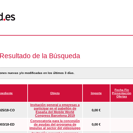
Resultado de la Búsqueda
ones nuevas y/o modificadas en los últimos 3 días.
Fecha Fin
pediente
Objeto
Importe
Presentación
Ofertas
Invitación general a empresas a
participar en el pabellón de
25/18-CO
0,00 €
España del Mobile World
Congress Barcelona 2019
Convocatoria para la concesión
03/18-ED
de ayudas del programa de
0,00 €
impulso al sector del videojuego