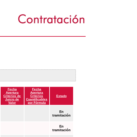
Fecha
Fecha
Apertura
Apertura
Criterios de
Criterios
Estado
Juicio de
Cuantificables
Valor
por Fórmula
En
tramitación
En
tramitación