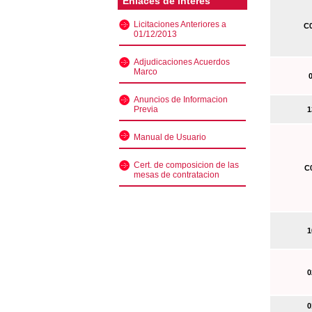
Enlaces de interés
Licitaciones Anteriores a
C0
01/12/2013
Adjudicaciones Acuerdos
Marco
0
Anuncios de Informacion
Previa
13
Manual de Usuario
Cert. de composicion de las
C0
mesas de contratacion
10
02
01