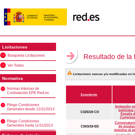
Licitaciones
Resultado de la
Búsqueda Licitaciones
Ver Todas
Licitaciones nuevas y/o modificadas en lo
Normativa
Normas Internas de
Contratación EPE Red.es
Expediente
Pliego Condiciones
Invitación g
Generales desde 12/11/2013
participar
C025/18-CO
España d
Congress
Pliego Condiciones
Convocatoria
Generales hasta 11/11/2013
C003/18-ED
de ayudas
impulso al s