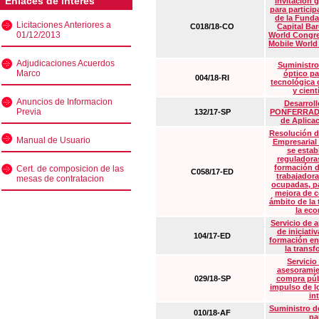
Enlaces de interés
Invitación 
para particip
de la Funda
Licitaciones Anteriores a
C018/18-CO
Capital Ba
01/12/2013
World Congre
Mobile World
Adjudicaciones Acuerdos
Suministro
Marco
óptico pa
004/18-RI
tecnológica 
y cient
Anuncios de Informacion
Desarrollo
Previa
132/17-SP
PONFERRADA 
de Aplica
Resolución d
Manual de Usuario
Empresarial
se estab
reguladora
formación d
Cert. de composicion de las
C058/17-ED
trabajadora
mesas de contratacion
ocupadas, pa
mejora de c
ámbito de la
la eco
Servicio de 
de iniciati
104/17-ED
formación en
la transf
Servicio
asesoramie
029/18-SP
compra púb
impulso de lo
in
Suministro de
010/18-AF
pa