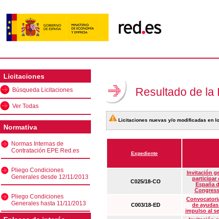
Licitaciones
Resultado de la
Búsqueda Licitaciones
Ver Todas
Licitaciones nuevas y/o modificadas en lo
Normativa
Normas Internas de
Contratación EPE Red.es
Expediente
Pliego Condiciones
Invitación g
Generales desde 12/11/2013
participar
C025/18-CO
España d
Congress
Pliego Condiciones
Convocatoria
Generales hasta 11/11/2013
C003/18-ED
de ayudas
impulso al s