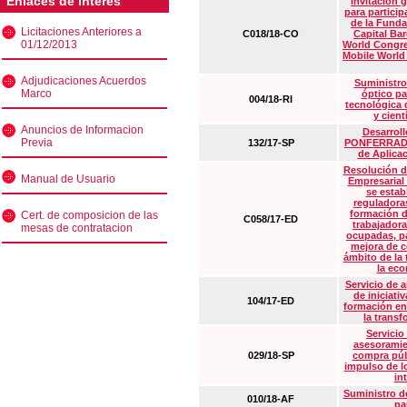
Enlaces de interés
Invitación 
para particip
de la Funda
Licitaciones Anteriores a
C018/18-CO
Capital Ba
01/12/2013
World Congre
Mobile World
Adjudicaciones Acuerdos
Suministro
Marco
óptico pa
004/18-RI
tecnológica 
y cient
Anuncios de Informacion
Desarrollo
Previa
132/17-SP
PONFERRADA 
de Aplica
Resolución d
Manual de Usuario
Empresarial
se estab
reguladora
formación d
Cert. de composicion de las
C058/17-ED
trabajadora
mesas de contratacion
ocupadas, pa
mejora de c
ámbito de la
la eco
Servicio de 
de iniciati
104/17-ED
formación en
la transf
Servicio
asesoramie
029/18-SP
compra púb
impulso de lo
in
Suministro de
010/18-AF
pa