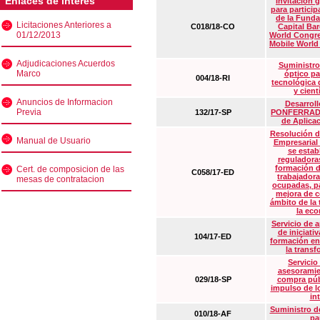
Enlaces de interés
Invitación 
para particip
de la Funda
Licitaciones Anteriores a
C018/18-CO
Capital Ba
01/12/2013
World Congre
Mobile World
Adjudicaciones Acuerdos
Suministro
Marco
óptico pa
004/18-RI
tecnológica 
y cient
Anuncios de Informacion
Desarrollo
Previa
132/17-SP
PONFERRADA 
de Aplica
Resolución d
Manual de Usuario
Empresarial
se estab
reguladora
formación d
Cert. de composicion de las
C058/17-ED
trabajadora
mesas de contratacion
ocupadas, pa
mejora de c
ámbito de la
la eco
Servicio de 
de iniciati
104/17-ED
formación en
la transf
Servicio
asesoramie
029/18-SP
compra púb
impulso de lo
in
Suministro de
010/18-AF
pa