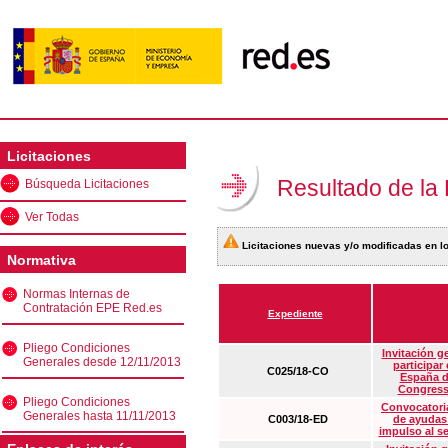
Licitaciones
Resultado de la
Búsqueda Licitaciones
Ver Todas
Licitaciones nuevas y/o modificadas en lo
Normativa
Normas Internas de
Contratación EPE Red.es
Expediente
Pliego Condiciones
Invitación g
Generales desde 12/11/2013
participar
C025/18-CO
España d
Congress
Pliego Condiciones
Convocatoria
Generales hasta 11/11/2013
C003/18-ED
de ayudas
impulso al s