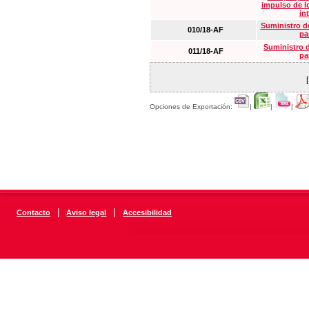
impulso de lo
in
Suministro de
010/18-AF
pa
Suministro 
011/18-AF
pa
Opciones de Exportación:
|
|
|
|
|
Contacto
Aviso legal
Accesibilidad