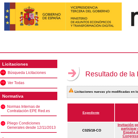
Licitaciones
Resultado de la
Búsqueda Licitaciones
Ver Todas
Licitaciones nuevas y/o modificadas en lo
Normativa
Normas Internas de
Contratación EPE Red.es
Expediente
Pliego Condiciones
Invitación g
Generales desde 12/11/2013
participar
C025/18-CO
España d
Congress