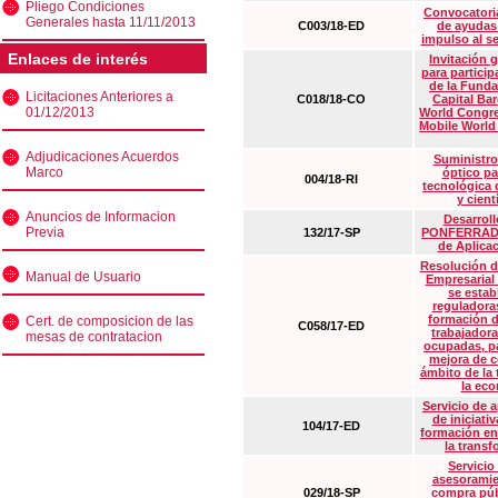
Pliego Condiciones
Convocatoria
Generales hasta 11/11/2013
C003/18-ED
de ayudas
impulso al s
Enlaces de interés
Invitación 
para particip
de la Funda
Licitaciones Anteriores a
C018/18-CO
Capital Ba
01/12/2013
World Congre
Mobile World
Adjudicaciones Acuerdos
Suministro
Marco
óptico pa
004/18-RI
tecnológica 
y cient
Anuncios de Informacion
Desarrollo
Previa
132/17-SP
PONFERRADA 
de Aplica
Resolución d
Manual de Usuario
Empresarial
se estab
reguladora
formación d
Cert. de composicion de las
C058/17-ED
trabajadora
mesas de contratacion
ocupadas, pa
mejora de c
ámbito de la
la eco
Servicio de 
de iniciati
104/17-ED
formación en
la transf
Servicio
asesoramie
029/18-SP
compra púb