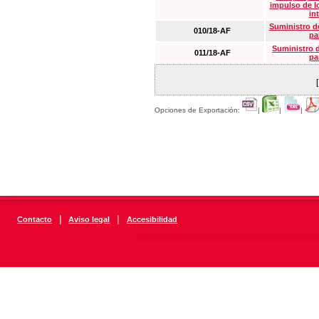
impulso de lo
in
Suministro de
010/18-AF
pa
Suministro 
011/18-AF
pa
Opciones de Exportación:
|
|
|
|
|
Contacto
Aviso legal
Accesibilidad