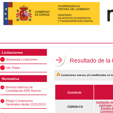
Licitaciones
Resultado de la
Búsqueda Licitaciones
Ver Todas
Licitaciones nuevas y/o modificadas en lo
Normativa
Normas Internas de
Contratación EPE Red.es
Expediente
Pliego Condiciones
Invitación g
Generales desde 12/11/2013
participar
C025/18-CO
España d
Congress