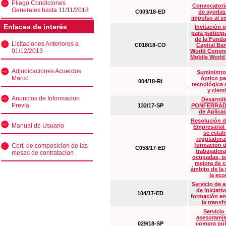
Pliego Condiciones
Convocatoria
Generales hasta 11/11/2013
C003/18-ED
de ayudas
impulso al s
Enlaces de interés
Invitación 
para particip
de la Funda
Licitaciones Anteriores a
C018/18-CO
Capital Ba
01/12/2013
World Congre
Mobile World
Adjudicaciones Acuerdos
Suministro
Marco
óptico pa
004/18-RI
tecnológica 
y cient
Anuncios de Informacion
Desarrollo
Previa
132/17-SP
PONFERRADA 
de Aplica
Resolución d
Manual de Usuario
Empresarial
se estab
reguladora
formación d
Cert. de composicion de las
C058/17-ED
trabajadora
mesas de contratacion
ocupadas, pa
mejora de c
ámbito de la
la eco
Servicio de 
de iniciati
104/17-ED
formación en
la transf
Servicio
asesoramie
029/18-SP
compra púb