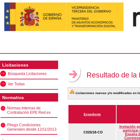
Licitaciones
Resultado de la
Búsqueda Licitaciones
Ver Todas
Licitaciones nuevas y/o modificadas en lo
Normativa
Normas Internas de
Contratación EPE Red.es
Expediente
Pliego Condiciones
Invitación g
Generales desde 12/11/2013
participar
C025/18-CO
España d
Congress