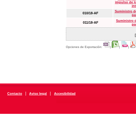
impulso de lo
in
Suministro de
010/18-AF
pa
Suministro 
011/18-AF
pa
Opciones de Exportación:
|
|
|
|
|
Contacto
Aviso legal
Accesibilidad