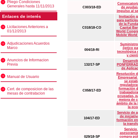
Pliego Condiciones
Convocatoria
Generales hasta 11/11/2013
C003/18-ED
de ayudas
impulso al s
Enlaces de interés
Invitación 
para particip
de la Funda
Licitaciones Anteriores a
C018/18-CO
Capital Ba
01/12/2013
World Congre
Mobile World
Adjudicaciones Acuerdos
Suministro
Marco
óptico pa
004/18-RI
tecnológica 
y cient
Anuncios de Informacion
Desarrollo
Previa
132/17-SP
PONFERRADA 
de Aplica
Resolución d
Manual de Usuario
Empresarial
se estab
reguladora
formación d
Cert. de composicion de las
C058/17-ED
trabajadora
mesas de contratacion
ocupadas, pa
mejora de c
ámbito de la
la eco
Servicio de 
de iniciati
104/17-ED
formación en
la transf
Servicio
asesoramie
029/18-SP
compra púb