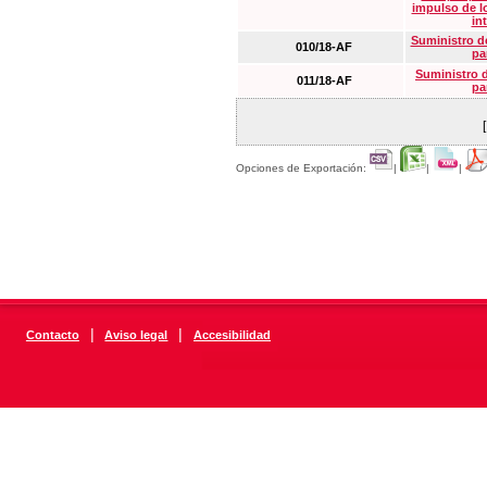
impulso de lo
in
Suministro de
010/18-AF
pa
Suministro 
011/18-AF
pa
Opciones de Exportación:
|
|
|
|
|
Contacto
Aviso legal
Accesibilidad