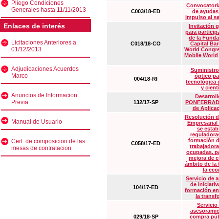
Pliego Condiciones
Convocatoria
Generales hasta 11/11/2013
C003/18-ED
de ayudas
impulso al s
Enlaces de interés
Invitación 
para particip
de la Funda
Licitaciones Anteriores a
C018/18-CO
Capital Ba
01/12/2013
World Congre
Mobile World
Adjudicaciones Acuerdos
Suministro
Marco
óptico pa
004/18-RI
tecnológica 
y cient
Anuncios de Informacion
Desarrollo
Previa
132/17-SP
PONFERRADA 
de Aplica
Resolución d
Manual de Usuario
Empresarial
se estab
reguladora
formación d
Cert. de composicion de las
C058/17-ED
trabajadora
mesas de contratacion
ocupadas, pa
mejora de c
ámbito de la
la eco
Servicio de 
de iniciati
104/17-ED
formación en
la transf
Servicio
asesoramie
029/18-SP
compra púb