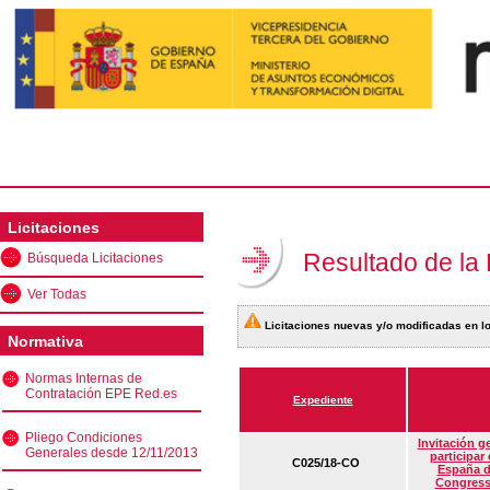
Licitaciones
Resultado de la
Búsqueda Licitaciones
Ver Todas
Licitaciones nuevas y/o modificadas en lo
Normativa
Normas Internas de
Contratación EPE Red.es
Expediente
Pliego Condiciones
Invitación g
Generales desde 12/11/2013
participar
C025/18-CO
España d
Congress