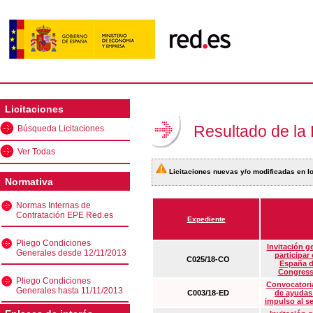
Licitaciones
Resultado de la
Búsqueda Licitaciones
Ver Todas
Licitaciones nuevas y/o modificadas en lo
Normativa
Normas Internas de
Contratación EPE Red.es
Expediente
Pliego Condiciones
Invitación g
Generales desde 12/11/2013
participar
C025/18-CO
España d
Congress
Pliego Condiciones
Convocatoria
Generales hasta 11/11/2013
C003/18-ED
de ayudas
impulso al s