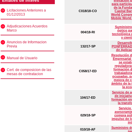
Enlaces de interés
Invitación 
para particip
de la Funda
Licitaciones Anteriores a
C018/18-CO
Capital Ba
01/12/2013
World Congre
Mobile World
Adjudicaciones Acuerdos
Suministro
Marco
óptico pa
004/18-RI
tecnológica 
y cient
Anuncios de Informacion
Desarrollo
Previa
132/17-SP
PONFERRADA 
de Aplica
Resolución d
Manual de Usuario
Empresarial
se estab
reguladora
formación d
Cert. de composicion de las
C058/17-ED
trabajadora
mesas de contratacion
ocupadas, pa
mejora de c
ámbito de la
la eco
Servicio de 
de iniciati
104/17-ED
formación en
la transf
Servicio
asesoramie
029/18-SP
compra púb
impulso de lo
in
Suministro de
010/18-AF
pa