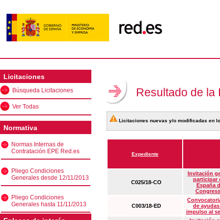
Licitaciones
Resultado de la
Búsqueda Licitaciones
Ver Todas
Licitaciones nuevas y/o modificadas en lo
Normativa
Normas Internas de
Contratación EPE Red.es
Expediente
Pliego Condiciones
Invitación g
Generales desde 12/11/2013
participar
C025/18-CO
España d
Congress
Pliego Condiciones
Convocatoria
Generales hasta 11/11/2013
C003/18-ED
de ayudas
impulso al s