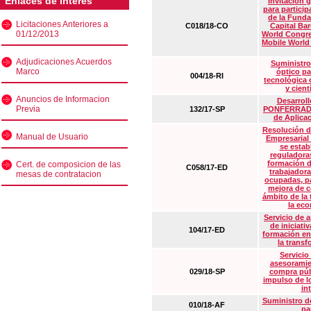
Enlaces de interés
Invitación 
para particip
de la Funda
Licitaciones Anteriores a
C018/18-CO
Capital Ba
01/12/2013
World Congre
Mobile World
Adjudicaciones Acuerdos
Suministro
Marco
óptico pa
004/18-RI
tecnológica 
y cient
Anuncios de Informacion
Desarrollo
Previa
132/17-SP
PONFERRADA 
de Aplica
Resolución d
Manual de Usuario
Empresarial
se estab
reguladora
formación d
Cert. de composicion de las
C058/17-ED
trabajadora
mesas de contratacion
ocupadas, pa
mejora de c
ámbito de la
la eco
Servicio de 
de iniciati
104/17-ED
formación en
la transf
Servicio
asesoramie
029/18-SP
compra púb
impulso de lo
in
Suministro de
010/18-AF
pa