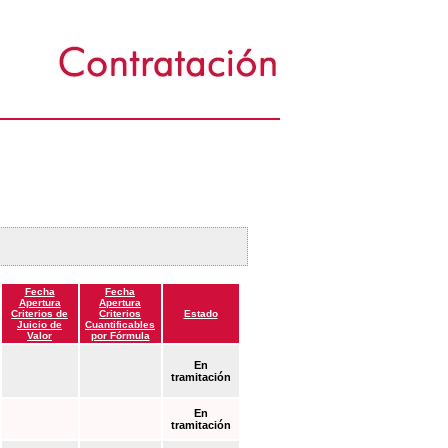
Fecha
Fecha
Apertura
Apertura
Criterios de
Criterios
Estado
Juicio de
Cuantificables
Valor
por Fórmula
En
tramitación
En
tramitación