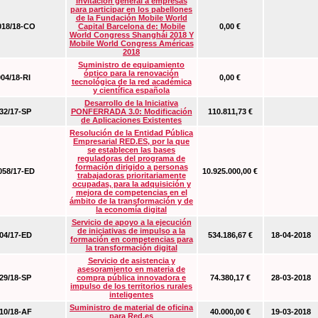
Invitación general a empresas
para participar en los pabellones
de la Fundación Mobile World
18/18-CO
Capital Barcelona de: Mobile
0,00 €
World Congress Shanghái 2018 Y
Mobile World Congress Américas
2018
Suministro de equipamiento
óptico para la renovación
04/18-RI
0,00 €
tecnológica de la red académica
y científica española
Desarrollo de la Iniciativa
2/17-SP
PONFERRADA 3.0: Modificación
110.811,73 €
de Aplicaciones Existentes
Resolución de la Entidad Pública
Empresarial RED.ES, por la que
se establecen las bases
reguladoras del programa de
formación dirigido a personas
58/17-ED
10.925.000,00 €
trabajadoras prioritariamente
ocupadas, para la adquisición y
mejora de competencias en el
ámbito de la transformación y de
la economía digital
Servicio de apoyo a la ejecución
de iniciativas de impulso a la
4/17-ED
534.186,67 €
18-04-2018
formación en competencias para
la transformación digital
Servicio de asistencia y
asesoramiento en materia de
9/18-SP
compra pública innovadora e
74.380,17 €
28-03-2018
impulso de los territorios rurales
inteligentes
Suministro de material de oficina
0/18-AF
40.000,00 €
19-03-2018
para Red.es