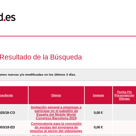
Resultado de la Búsqueda
ones nuevas y/o modificadas en los últimos 3 días.
Fecha Fin
pediente
Objeto
Importe
Presentación
Ofertas
Invitación general a empresas a
participar en el pabellón de
25/18-CO
0,00 €
España del Mobile World
Congress Barcelona 2019
Convocatoria para la concesión
03/18-ED
de ayudas del programa de
0,00 €
impulso al sector del videojuego