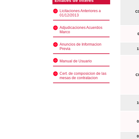
Enlaces de interés
Licitaciones Anteriores a
C0
01/12/2013
Adjudicaciones Acuerdos
Marco
0
Anuncios de Informacion
Previa
13
Manual de Usuario
Cert. de composicion de las
C0
mesas de contratacion
10
02
01